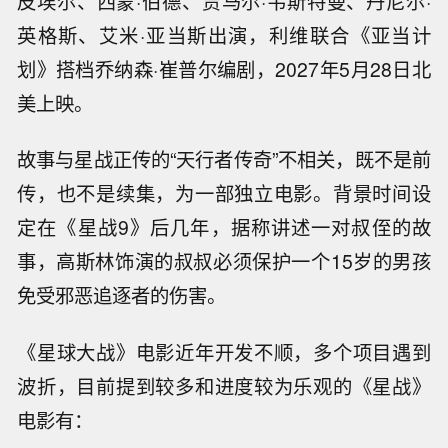
皮埃尔、西蒙·伯德、贾马尔·韦斯特曼、丹尼尔·
英格斯、艾米·亚当斯出演，利维联合《亚当计
划》搭档乔纳森·崔普尔编剧，2027年5月28日北
美上映。
故事与星战正传的“天行者传奇”不相关，既不是前
传，也不是续集，为一部独立电影。背景时间设
定在《星战9》后几年，据称讲述一对叔侄的故
事，高斯林饰演的叔叔必须保护一个15岁的男孩
免受邪恶追逐者的伤害。
《星球大战》电影近年开发不顺，多个项目遇到
波折，目前提到较多和进度较为乐观的《星战》
电影有：