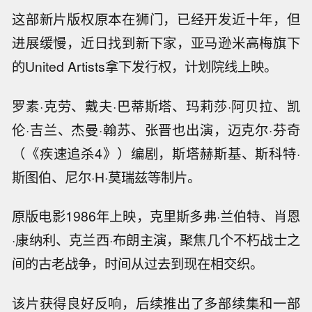
这部新片版权原本在狮门，已经开发近十年，但
进展缓慢，近日找到新下家，亚马逊米高梅旗下
的United Artists拿下发行权，计划院线上映。
罗素·克劳、戴夫·巴蒂斯塔、玛莉莎·阿贝拉、凯
伦·吉兰、杰曼·翰苏、张晋也出演，迈克尔·芬奇
（《疾速追杀4》）编剧，斯塔赫斯基、斯科特·
斯图伯、尼尔·H·莫瑞兹等制片。
原版电影1986年上映，克里斯多弗·兰伯特、肖恩
·康纳利、克兰西·布朗主演，聚焦几个不朽战士之
间的古老战争，时间从过去到现在相交织。
该片获得良好反响，后续推出了多部续集和一部