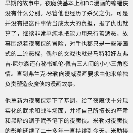
早期的故事中，夜魔侠基本上和DC漫画的蝙蝠侠
没有什么分别。尽管他也经历了杀父之仇，可是
并没有把这件事情当成太大的负担，报了仇也就
算了，继续非常单纯地把能力用来行善惩恶。故
事围绕着夜魔侠的冒险，对手也都只是一些漫画
式的二流恶棍，偶尔的文戏也就是马特和好友弗
吉·尼尔森还有秘书凯伦·佩吉三人间的小小三角恋
情。直到弗兰克·米勒向漫威漫画要求由他来单独
负责塑造夜魔侠的漫画故事。
他重新为夜魔侠定下了基调，给了夜魔侠十分现
实化的武术和战斗场面，并将自己所擅长的严肃
和黑暗的调子赋予笔下的夜魔侠。米勒对夜魔侠
的影响延续了二十多年一直持续到今天。米勒接