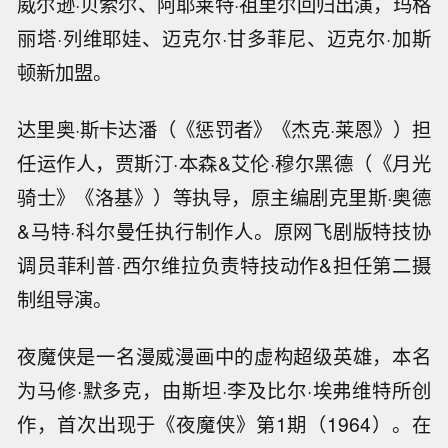
威尔逊·贝索尔、阿耶莱特·祖里尔回归出演，玛格
丽塔·列维耶娃、迈克尔·甘多菲尼、迈克尔·加斯
顿新加盟。
达里奥·斯卡达潘（《惩罚者》《杰克·莱恩》）担
任运作人，贾斯汀·本森&艾伦·穆尔黑德（《月光
骑士》《洛基》）等执导，原主编剧克里斯·奥德
&马特·科尔曼任执行制作人。原网飞剧版特技协
调员菲利普·西尔维拉负责特技动作&担任第二摄
制组导演。
夜魔侠是一名漫威漫画中的虚构超级英雄，本名
为马修·默多克，由斯坦·李及比尔·埃弗维特所创
作，首次出现于《夜魔侠》第1期（1964）。在