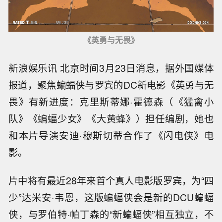
《英勇与无畏》
新浪娱乐讯 北京时间3月23日消息，据外国媒体
报道，聚焦蝙蝠侠与罗宾的DC新电影《英勇与无
畏》有新进度：克里斯蒂娜·霍德森（《猛禽小
队》《蝙蝠少女》《大黄蜂》）担任编剧，她也
和本片导演安迪·穆斯切蒂合作了《闪电侠》电
影。
片中将有最近28年来首个真人电影版罗宾，为“四
少”达米安·韦恩，这版蝙蝠侠会是新的DCU蝙蝠
侠，与罗伯特·帕丁森的“新蝙蝠侠”相互独立，不