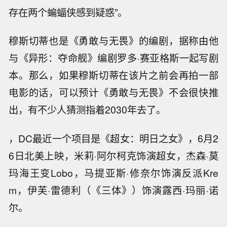
存在两个蝙蝠侠感到疑惑”。
穆斯切蒂也是《勇敢与无畏》的编剧，据称由他
与《异形：夺命舰》编剧罗多·赛亚格斯一起写剧
本。那么，如果穆斯切蒂在该片之前会再拍一部
电影的话，可以预计《勇敢与无畏》不会很快推
出，有不少人猜测指着2030年去了。
，DC最近一个项目是《超女：明日之女》，6月2
6日北美上映，米莉·阿尔柯克饰演超女，杰森·莫
玛海王变Lobo，马提亚斯·修奈尔饰演反派Kre
m，伊芙·雷德利（《三体》）饰演露西·玛丽·诺
尔。