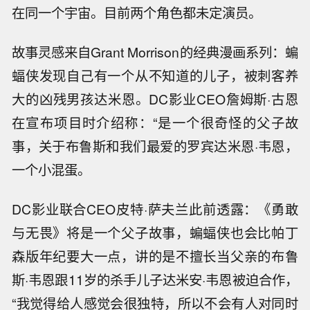
在同一个宇宙。目前两个角色都未定演员。
故事灵感来自Grant Morrison的经典漫画系列：蝙
蝠侠发现自己有一个从不知道的儿子，被刺客养
大的凶残男孩达米恩。DC影业CEO詹姆斯·古恩
在宣布项目时介绍称：“是一个很奇怪的父子故
事，关于布鲁斯和我们最爱的罗宾达米恩·韦恩，
一个小混蛋。
DC影业联合CEO皮特·萨夫兰此前透露：《勇敢
与无畏》将是一个父子故事，蝙蝠侠也会比帕丁
森版年纪要大一点，讲的是不擅长当父亲的布鲁
斯·韦恩跟11岁的杀手儿子达米安·韦恩被迫合作，
“我觉得给人感觉会很独特，所以不会有人对同时