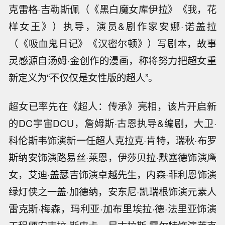
克雷格·吉勒斯佩（《黑白魔女库伊拉》《我，花
样女王》）执导，演员&剧作家安娜·诺盖拉
（《吸血鬼日记》《汉密尔顿》）写剧本，故事
灵感源自汤姆·金创作的漫画，称将努力把超女重
新定义为“不仅仅是女性版的超人”。
超女已率先在《超人：传承》亮相，该片开启新
的DC宇宙DCU，詹姆斯·古恩执导&编剧，大卫·
科伦斯韦饰演新一任超人克拉克·肯特，瑞秋·布罗
斯纳安饰演路易丝·莱恩，伊莎贝拉·默塞德饰演鹰
女，艾迪·盖瑟吉饰演卓越先生，内森·菲利恩饰演
绿灯侠之一盖·加德纳，安东尼·凯瑞根饰演元素人
雷克斯·梅森，玛利亚·加布里埃拉·德·法里亚饰演