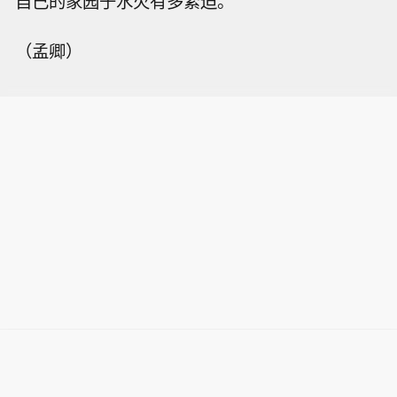
自己的家园于水火有多紧迫。
（孟卿）