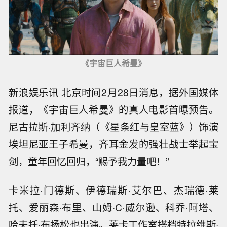
《宇宙巨人希曼》
新浪娱乐讯 北京时间2月28日消息，据外国媒体
报道，《宇宙巨人希曼》的真人电影首曝预告。
尼古拉斯·加利齐纳（《星条红与皇室蓝》）饰演
埃坦尼亚王子希曼，齐耳金发的强壮战士举起宝
剑，童年回忆回归，“赐予我力量吧！”
卡米拉·门德斯、伊德瑞斯·艾尔巴、杰瑞德·莱
托、爱丽森·布里、山姆·C·威尔逊、科乔·阿塔、
哈夫托·布扬松也出演。莱卡工作室搭档特拉维斯·