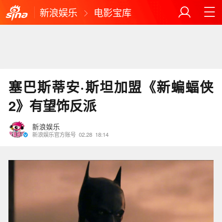
新浪娱乐
电影宝库
塞巴斯蒂安·斯坦加盟《新蝙蝠侠
2》有望饰反派
新浪娱乐
新浪娱乐官方账号
02.28
18:14