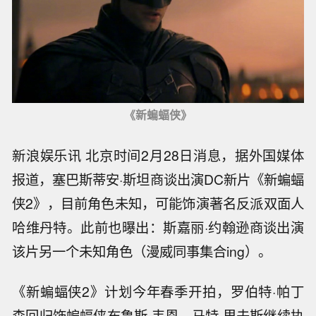
《新蝙蝠侠》
新浪娱乐讯 北京时间2月28日消息，据外国媒体
报道，塞巴斯蒂安·斯坦商谈出演DC新片《新蝙蝠
侠2》，目前角色未知，可能饰演著名反派双面人
哈维丹特。此前也曝出：斯嘉丽·约翰逊商谈出演
该片另一个未知角色（漫威同事集合ing）。
《新蝙蝠侠2》计划今年春季开拍，罗伯特·帕丁
森回归饰蝙蝠侠布鲁斯·韦恩，马特·里夫斯继续执