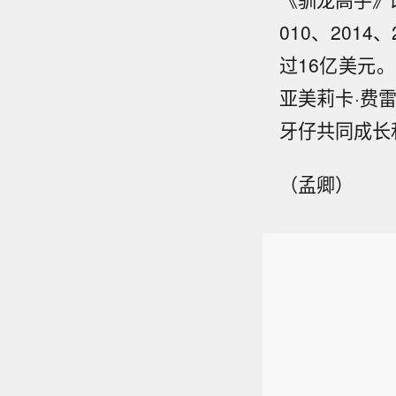
010、201
过16亿美元
亚美莉卡·费
牙仔共同成长
（孟卿）