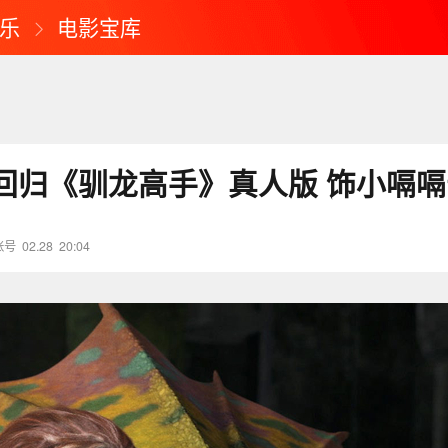
乐
电影宝库
回归《驯龙高手》真人版 饰小嗝嗝
账号
02.28
20:04