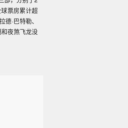
，全球票房累计超
拉德·巴特勒、
嗝和夜煞飞龙没