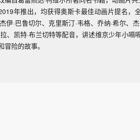
4、2019年推出，均获得奥斯卡最佳动画片提名
。杰伊·巴鲁切尔、克里斯汀·韦格、乔纳·希尔、杰
雷拉、凯特·布兰切特等配音，讲述维京少年小嗝
和冒险的故事。