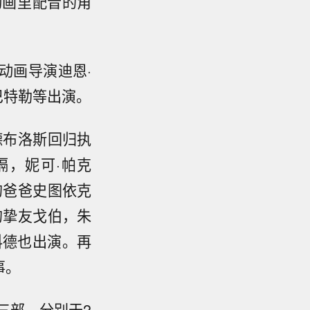
动画里配音的角
动画导演迪恩·
巴特勒等出演。
德布洛斯回归执
嗝，妮可·帕克
的爸爸史图依克
的挚友戈伯，朱
科德也出演。再
事。
三部，分别于2