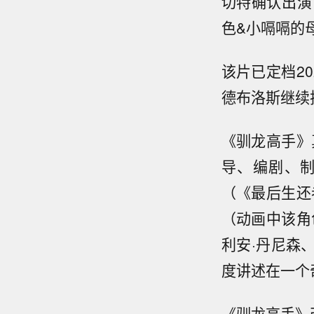
切特确认出演
色&小嗝嗝的母亲
该片已定档2
德布洛斯继续
《驯龙高手》
导、编剧、制
（《最后生还
（动画中该角
利安·丹尼森
度讲述在一个
《驯龙高手》