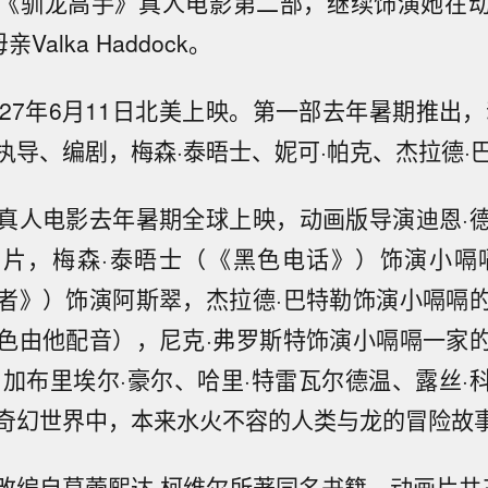
《驯龙高手》真人电影第二部，继续饰演她在
Valka Haddock。
027年6月11日北美上映。第一部去年暑期推出，
执导、编剧，梅森·泰晤士、妮可·帕克、杰拉德·
真人电影去年暑期全球上映，动画版导演迪恩·
片，梅森·泰晤士（《黑色电话》）饰演小嗝
者》）饰演阿斯翠，杰拉德·巴特勒饰演小嗝嗝
色由他配音），尼克·弗罗斯特饰演小嗝嗝一家
、加布里埃尔·豪尔、哈里·特雷瓦尔德温、露丝·
奇幻世界中，本来水火不容的人类与龙的冒险故
改编自葛蕾熙达·柯维尔所著同名书籍，动画片共