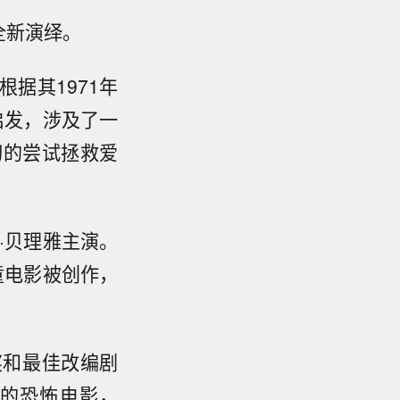
全新演绎。
根据其1971年
启发，涉及了一
切的尝试拯救爱
·贝理雅
主演。
童电影被创作，
。
奖
和
最佳改编剧
的恐怖电影，