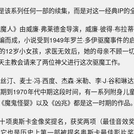
是该系列任何一部的续集，而是对这一经典IP的
驱魔人》
由
威廉·弗莱德金
导演，
威廉·彼得·布拉蒂
编而成，小说受到1949年
罗兰·多伊驱魔事件
的
的12岁小女孩，求医无效后，她的母亲不顾一
天主教会
请来了两位神父进行这次驱魔工作。
伯丝汀
、
麦士·冯·西度
、
杰森·米勒
、
李·J·谷
和
琳达
晚期到
1970年代
中期这段时间，有一系列附身儿
《
魔鬼怪婴
》以及《
凶兆
》都是这一时期的作品
十项
奥斯卡金像奖
提名，获奖两项（
最佳音效
时它也是历史上第一部被提名奥斯卡最佳影片奖