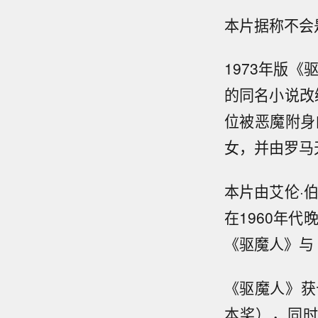
本片据称不会
1973年版《
的
同名小说
改
位被
恶魔附身
女，并由
罗马
本片由
艾伦·
在
1960年代
《驱魔人》与
《驱魔人》获
本奖
），同