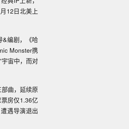
经典IP上新，
月12日北美上
导&编剧，《哈
 Monster携
”宇宙中，而对
三部曲，延续原
房仅1.36亿
》遭遇导演退出