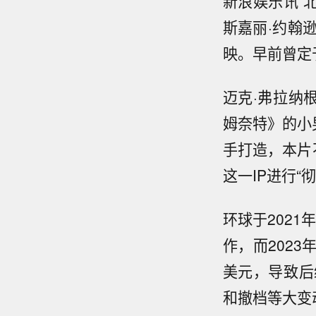
新浪娱乐讯 
斯嘉丽·约翰
映。早前曾定
迈克·弗拉纳
姆奈特》的小男孩
手打造，本片
这一IP进行“
环球于202
作，而202
美元，导致后
和撤档等大变