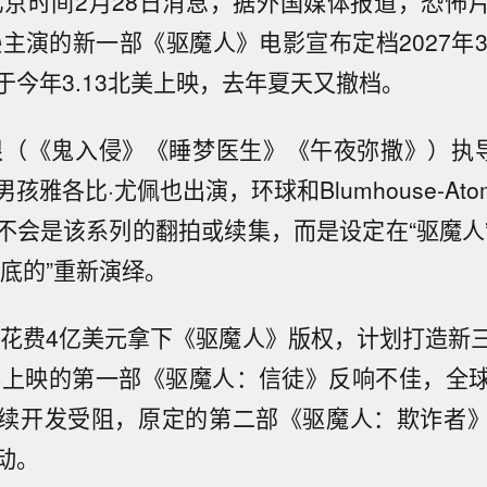
北京时间2月28日消息，据外国媒体报道，恐怖片
逊主演的新一部《驱魔人》电影宣布定档2027年3
于今年3.13北美上映，去年夏天又撤档。
根（《鬼入侵》《睡梦医生》《午夜弥撒》）执
雅各比·尤佩也出演，环球和Blumhouse-Atomic
不会是该系列的翻拍或续集，而是设定在“驱魔人
彻底的”重新演绎。
1年花费4亿美元拿下《驱魔人》版权，计划打造新
3年上映的第一部《驱魔人：信徒》反响不佳，全球票
续开发受阻，原定的第二部《驱魔人：欺诈者
动。