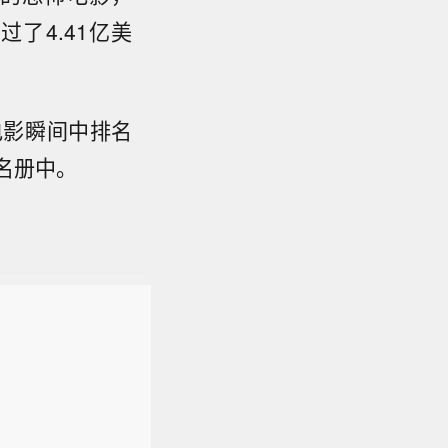
了4.41亿美
电影瞬间
中排名
名册中。