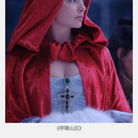
《呼啸山庄》