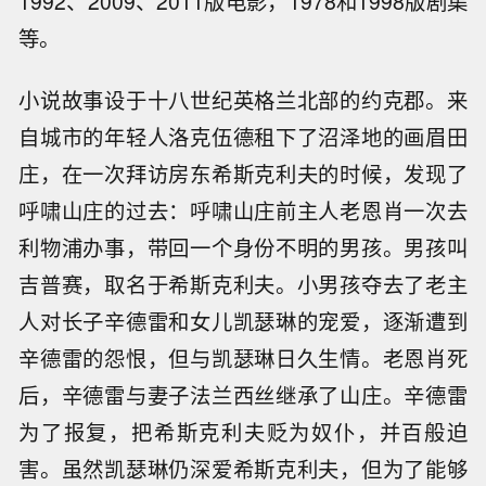
1992、2009、2011版电影，1978和1998版剧集
等。
小说故事设于十八世纪英格兰北部的约克郡。来
自城市的年轻人洛克伍德租下了沼泽地的画眉田
庄，在一次拜访房东希斯克利夫的时候，发现了
呼啸山庄的过去：呼啸山庄前主人老恩肖一次去
利物浦办事，带回一个身份不明的男孩。男孩叫
吉普赛，取名于希斯克利夫。小男孩夺去了老主
人对长子辛德雷和女儿凯瑟琳的宠爱，逐渐遭到
辛德雷的怨恨，但与凯瑟琳日久生情。老恩肖死
后，辛德雷与妻子法兰西丝继承了山庄。辛德雷
为了报复，把希斯克利夫贬为奴仆，并百般迫
害。虽然凯瑟琳仍深爱希斯克利夫，但为了能够