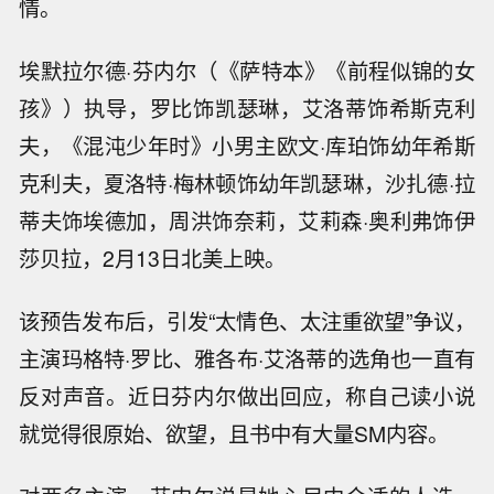
情。
埃默拉尔德·芬内尔（《萨特本》《前程似锦的女
孩》）执导，罗比饰凯瑟琳，艾洛蒂饰希斯克利
夫，《混沌少年时》小男主欧文·库珀饰幼年希斯
克利夫，夏洛特·梅林顿饰幼年凯瑟琳，沙扎德·拉
蒂夫饰埃德加，周洪饰奈莉，艾莉森·奥利弗饰伊
莎贝拉，2月13日北美上映。
该预告发布后，引发“太情色、太注重欲望”争议，
主演玛格特·罗比、雅各布·艾洛蒂的选角也一直有
反对声音。近日芬内尔做出回应，称自己读小说
就觉得很原始、欲望，且书中有大量SM内容。