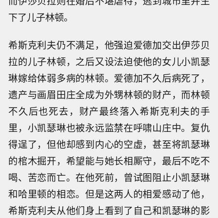
而伊莎贝拉则在婚后不堪虐待，逃到城市里并生
下了儿子林顿。
希斯克利夫仍不满足，他强迫爱德加交出伊莎贝
拉的儿子林顿，之后又设法迫使他的女儿小凯瑟
琳嫁给体弱多病的林顿。爱德加不久后病死了，
遗产与画眉田庄全成为外甥林顿的财产，而林顿
不久后也死去，财产最终落入希斯克利夫的手
里，小凯瑟琳也被永远监禁在呼啸山庄中。复仇
得逞了，但他却感到内心的空虚，甚至将凯瑟琳
的棺木掘开，希望能与她长相厮守，最后不吃不
喝、苦恋而亡。在他死前，曾试图阻止小凯瑟琳
和哈里顿的相恋。但是这两人的相爱感动了他，
希斯克利夫从他们身上看到了自己和凯瑟琳的影