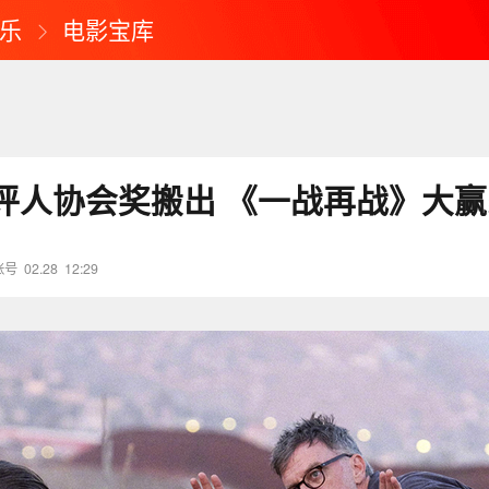
乐
电影宝库
评人协会奖搬出 《一战再战》大赢
账号
02.28
12:29