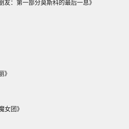
朋友：第一部分莫斯科的最后一息》
丽》
猎魔女团》