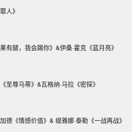
《罪人》
如果有腿，我会踢你》&伊桑·霍克《蓝月亮》
梅《至尊马蒂》&瓦格纳·马拉《密探》
斯加德《情感价值》& 缇雅娜·泰勒《一战再战》