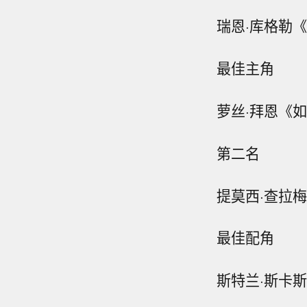
瑞恩·库格勒
最佳主角
萝丝·拜恩《
第二名
提莫西·查拉
最佳配角
斯特兰·斯卡