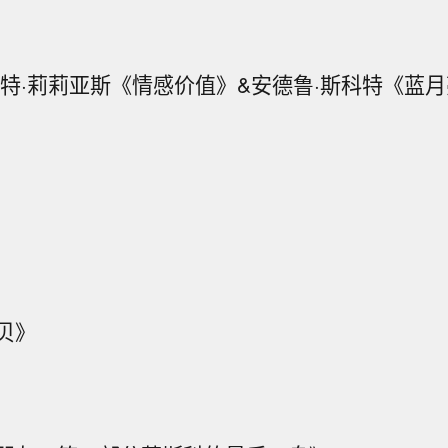
多特·莉莉亚斯《情感价值》&安德鲁·斯科特《蓝
贝》