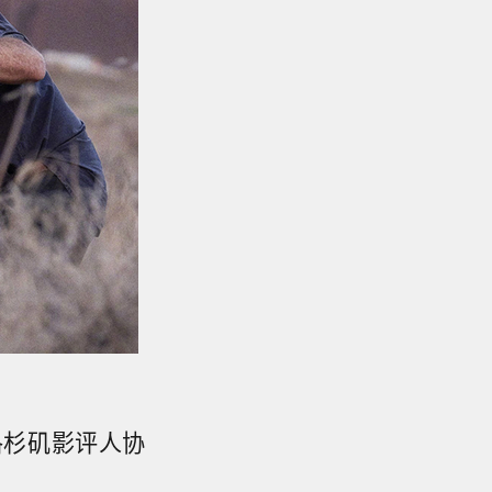
洛杉矶影评人协