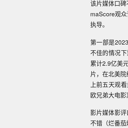
该片媒体口碑不
maScore
执导。
第一部是202
不佳的情况下票
累计2.9亿
片，在北美院
上前五天观看
欧兄弟大电影
影片媒体影评
不错（烂番茄爆