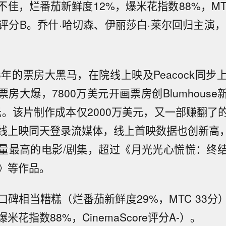
佳，烂番茄新鲜度12%，爆米花指数88%，MTC 
观众评分B。乔什·哈切森、伊丽莎白·莱尔回归主演
3年的票房大黑马，在院线上映及Peacock同
房大爆，7800万美元开画票房创Blumhous
美元。该片制作成本仅2000万美元，又一部赚翻了
线上映同天登录流媒体，线上首映数据也创新高，是P
量最高的电影/剧集，超过《月光光心慌慌：终
》等作品。
口碑相当糟糕（烂番茄新鲜度29%，MTC 33分
米花指数88%，CinemaScore评分A-）。