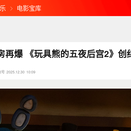
乐
电影宝库
房再爆 《玩具熊的五夜后宫2》创
账号
2025.12.30
10:09