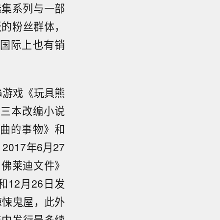
选集系列与一部
跃的粉丝群体，
国际上也有销
G游戏《玩具熊
，三本改编小说
曲的事物》和
017年6月27
：佛莱迪文件》
12月26日发
惊悚鬼屋，此外
年内发行最多续