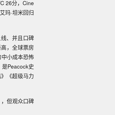
26分，Cine
，艾玛·坦米回归
步上线、并且口碑
e新高，全球票房
的中小成本恐怖
eacock史
结》《超级马力
），但观众口碑