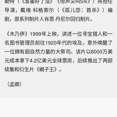
勒特（《准备好了没》《惊声尖叫5/6》）将担任
导演，戴维·科格索尔（《孤儿怨：首杀》）编
剧，原系列制片人肖恩·丹尼尔回归制片。
《木乃伊》1999年上映，讲述一位寻宝猎人和一
名图书管理员前往1920年代的埃及，意外唤醒了
一位拥有超自然力量的大祭司。该片以8000万美
元成本拿下4.2亿美元全球票房，后续推出了两部
续集和衍生片《蝎子王》。
（孟卿）