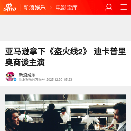
新浪娱乐
电影宝库
亚马逊拿下《盗火线2》 迪卡普里
奥商谈主演
新浪娱乐
新浪娱乐官方账号
2025.12.30
05:23