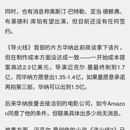
同时，也有消息称奥斯汀·巴特勒、亚当·德赖弗、
布莱德利·库珀有望出演，但目前还没有任何签
约。
《导火线》首部的片方华纳此前商谈拿下该片，
但在制作成本方面没达成一致——一开始成本提
案高达2.3亿美元，导演迈克尔·曼最终削到1.7
亿，而华纳方愿意出1.35-1.4亿，如果曼愿意承诺
再拍第三部，华纳可以出到1.5亿。
后来华纳放曼去接洽别的电影公司，如今Amazo
n同意了他的条件，但联美具体出多少尚无消息。
故事方面，迈克尔·曼创作的小说《盗火线2》已