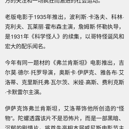
方的关注和一场疯狂而激进的社会运动。
老版电影于1935年推出，波利斯·卡洛夫、科林·
克利夫、瓦莱丽·霍布森主演，詹姆斯·怀勒执导，
是1931年《科学怪人》的续集，以哥特怪诞风和
宏大的配乐闻名。
今年有同一题材的《弗兰肯斯坦》电影推出，吉
尔莫·德尔·托罗导演，奥斯卡·伊萨克、雅各布·艾
洛蒂、克里斯托弗·瓦尔茨、米娅·高斯、费利克斯
·卡默雷尔主演。
伊萨克饰弗兰肯斯坦，艾洛蒂饰他所创造的“怪
物”。陀螺透露该片不是恐怖片，而是一部黑暗、
沉郁的剧情片。将首先亮相本届威尼斯电影节主