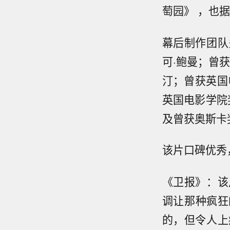
萄园》 ，也
幕后制作团队
可·鲍曼；曾
汀；曾获英国
英国电影学院
及曾获奥斯卡
该片口碑优秀
《卫报》：该
调让那种疯狂的
的，但令人上