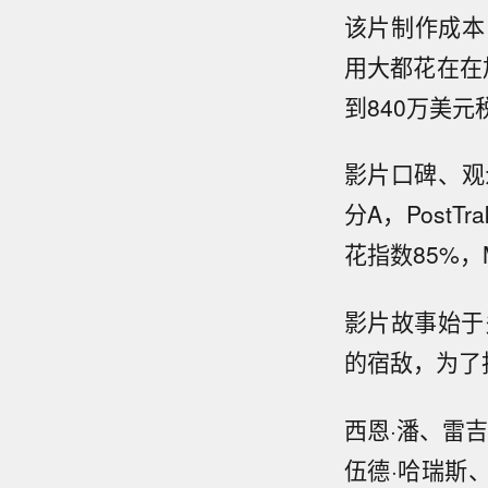
该片制作成本1
用大都花在在
到840万美
影片口碑、观众
分A，Post
花指数85%，M
影片故事始于
的宿敌，为了
西恩·潘、雷吉
伍德·哈瑞斯