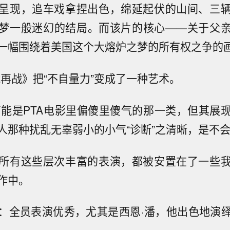
呈现，追车戏拿捏出色，绵延起伏的山间、三
梦一般迷幻的结局。而该片的核心——关于父
一幅围绕着美国这个大熔炉之梦的所有权之争的
一战再战》把“不自量力”变成了一种艺术。
re：可能是PTA电影里偏傻里傻气的那一类，但其
人那种扰乱无辜弱小的小气“诊断”之清晰，是不
所有这些层次丰富的表演，都被安置在了一些
作中。
：全员表演优秀，尤其是西恩·潘，他出色地演