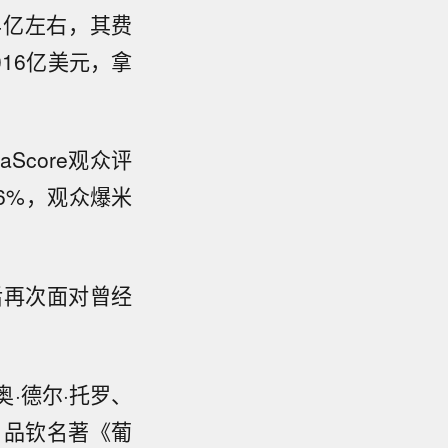
.4亿左右，其费
16亿美元，拿
Score观众评
96%，观众爆米
后再次面对曾经
·德尔·托罗、‌
自品钦名著《葡