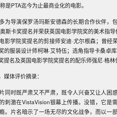
据称是PTA迄今为止最商业化的电影。
多为导演保罗汤玛斯安德森的长期合作伙伴，
获奥斯卡奖提名并荣获英国电影学院奖的美术指导佛
电影学院奖提名的剪接师安迪·尤尔根森；曾经
奖的服装设计师柯琳·艾特伍；选角指导卡桑卓库
奖提名及英国电影学院奖提名的配乐师强尼·格林
，媒体评价摘录：
片同时既严肃又不严肃，既令人兴奋又让人困
刺激在VistaVision银幕上传播。没错，它
瘾。片名暗示了一场无尽的文化战争，而以一