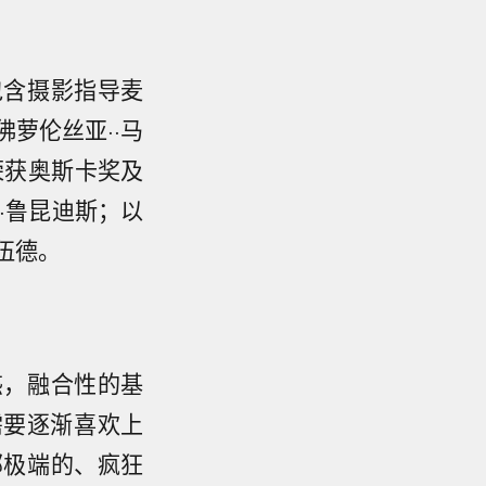
包含摄影指导麦
萝伦丝亚··马
荣获奥斯卡奖及
·鲁昆迪斯；以
伍德。
惑，融合性的基
是需要逐渐喜欢上
部极端的、疯狂