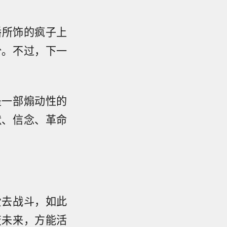
潘所饰的疯子上
份。不过，下一
既是一部煽动性的
默、信念、革命
爱去战斗，如此
变未来，方能活