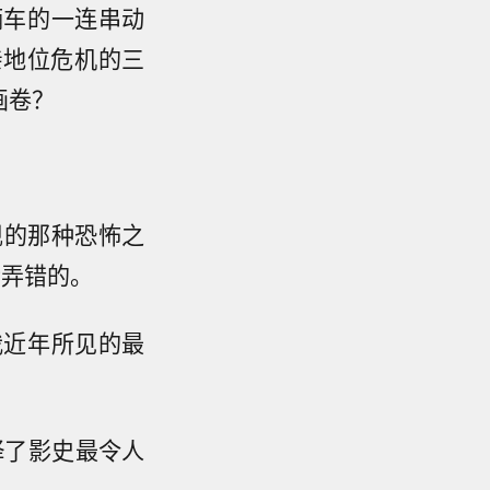
辆车的一连串动
亲地位危机的三
画卷？
展现的那种恐怖之
会弄错的。
我近年所见的最
绎了影史最令人