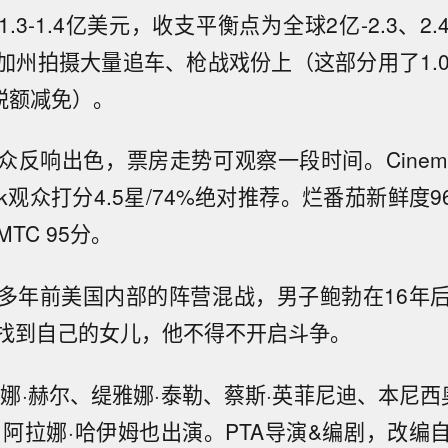
.3-1.4亿美元，收支平衡点为全球2亿-2.3、2
加州拍摄大量追车、枪战戏份上（这部分用了1.0
元税额减免）。
反响出色，票房走势可观察一段时间。Cinema
Trak观众打分4.5星/74%绝对推荐。烂番茄新鲜度
TC 95分。
多年前美国内部的阵营混战，男子鲍勃在16年
找到自己的女儿，他不得不开启斗争。
娜·赫尔、缇雅娜·泰勒、蔡斯·英菲尼迪、本尼西奥
、阿拉娜·哈伊姆也出演。PTA导演&编剧，改编