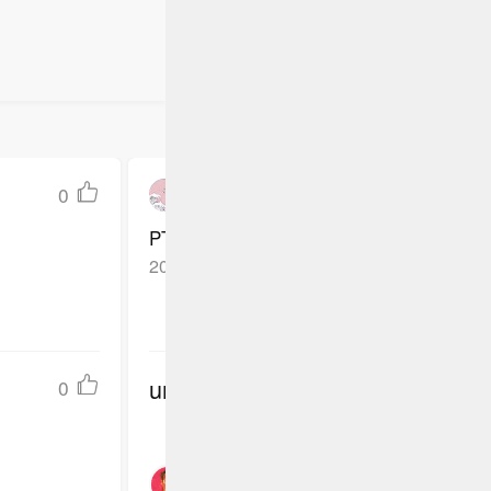
0
圣龙占辉苍穹
PTA这次玩得够大，但商业和艺术之间怎
2025-12-27
新浪网友
回复TA
undefined
0