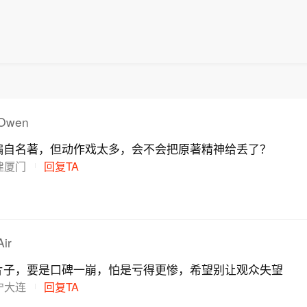
wen
编自名著，但动作戏太多，会不会把原著精神给丢了？
建厦门
回复TA
ir
片子，要是口碑一崩，怕是亏得更惨，希望别让观众失望
宁大连
回复TA