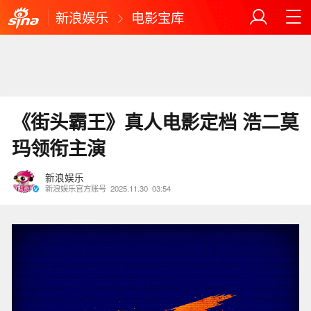
新浪娱乐
电影宝库
《街头霸王》真人电影定档 浩二莫
玛领衔主演
新浪娱乐
新浪娱乐官方账号
2025.11.30
03:54