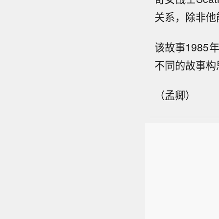
关系，除非他
该故事198
不同的故事构
（孟卿）