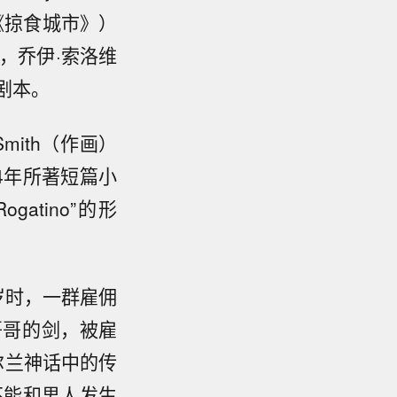
《掠食城市》）
，乔伊·索洛维
剧本。
Smith（作画）
934年所著短篇小
Rogatino”的形
7岁时，一群雇佣
哥哥的剑，被雇
尔兰神话中的传
不能和男人发生