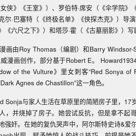
蝠女侠》《王室》）、罗伯特·席安（《伞学院》
克尔·巴塞特（《终极名单》《侠探杰克》）导演
》《六尺之下》）和塔莎·霍（《古墓丽影》）写
由Roy Thomas（编剧）和Barry Windsor-
威漫画创作，部分基于Robert E。 Howard1
ow of the Vulture》里女刺客“Red Sonya of 
k Agnes de Chastillon”这一角色。
d Sonja与家人生活在草原里的简陋房子里，1
人，并烧掉了房子。她尝试反抗，但是拿不起
地强奸。在她的复仇哭声中，阿尔斯特史诗&爱
áthach出现，赋予她惊人的战斗技巧，前提是她