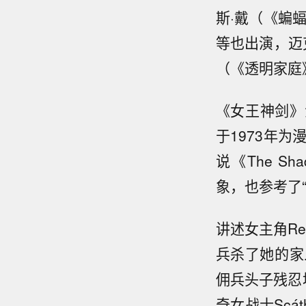
斯·戴（《蝙
等也出演，迈
（《透明家庭
《女王神剑》漫画
于1973年为漫
说《The Shad
象，也参考了“Dar
讲述女主角Re
兵杀了她的家
佣兵头子残忍
奇女战士Sc