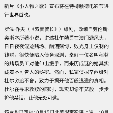
新片《小人物之歌》宣布将在特柳赖德电影节进
行世界首映。
罗温·乔夫（《双面警长》）编剧，改编自劳伦斯·
奥斯本所著小说，讲述杜尔勋爵在澳门避风头，
日日夜夜混迹赌场、酗酒赌博，败光身上仅剩的
钱财，很快便陷入债务深渊，幸好一位名叫稻茗
的赌场员工对他伸出援手，而来历成谜的她其实
藏着不可告人的秘密。然而，私家侦探辛西娅对
杜尔穷追不舍，致力于揭开他百般逃避的真相。
杜尔在寻求救赎的同时，现实却像牢笼般一步步
将他禁锢，让他无处可逃。
该片也已定档10月15日北美限定影院上映，10月