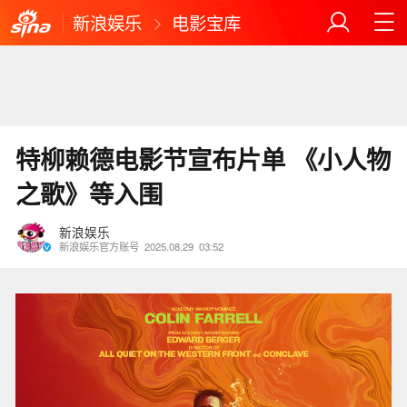
新浪娱乐
电影宝库
特柳赖德电影节宣布片单 《小人物
之歌》等入围
新浪娱乐
新浪娱乐官方账号
2025.08.29
03:52