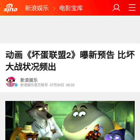
新浪娱乐
电影宝库
动画《坏蛋联盟2》曝新预告 比坏
大战状况频出
新浪娱乐
新浪娱乐官方账号
07月30日
08:33