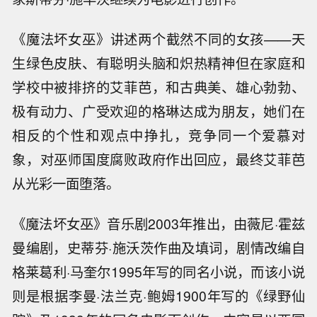
《魔法坏女巫》讲述两个截然不同的女孩——天
生绿色皮肤、有聪明头脑和炽热精神但在家庭和
学校中被排挤的艾菲芭，和古典美、雄心勃勃、
极有动力、广受欢迎的格琳达成为朋友，她们在
相反的个性和观点中挣扎，竞争同一个爱慕对
象，对巫师国度腐败政府作出回应，最终艾菲芭
从光彩一面堕落。
《魔法坏女巫》音乐剧2003年推出，由薇尼·霍兹
曼编剧，史蒂芬·施沃茨作曲及填词，剧情改编自
格莱葛利·马奎尔1995年写的同名小说，而该小说
则是根据李曼·法兰克·鲍姆1900年写的《绿野仙