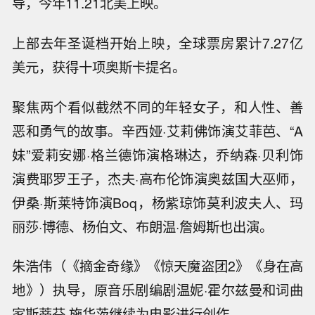
导，今年11.21北美上映。
上部去年圣诞档开始上映，全球票房累计7.27亿
美元，获得十项奥斯卡提名。
聚焦两个看似截然不同的年轻女子，和人性、善
恶和勇气的故事。辛西娅·艾莉佛饰演艾菲芭、“A
妹”爱莉安娜·格兰德饰演格琳达，乔纳森·贝利饰
演费耶罗王子，杰夫·高布伦饰演奥兹国大巫师，
伊桑·斯莱特饰演Boq，杨紫琼饰莫利波夫人、玛
丽莎·博德、杨伯文、布朗温·詹姆斯也出演。
朱浩伟（《摘金奇缘》《惊天魔盗团2》《身在高
地》）执导，原音乐剧编剧温妮·霍尔兹曼和词曲
家斯蒂芬·施华茨继续为电影进行创作。