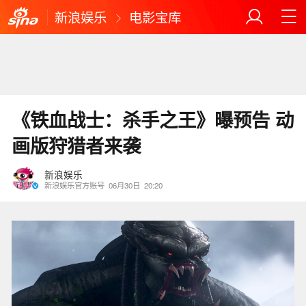
新浪娱乐
电影宝库
《铁血战士：杀手之王》曝预告 动
画版狩猎者来袭
新浪娱乐
新浪娱乐官方账号
06月30日
20:20