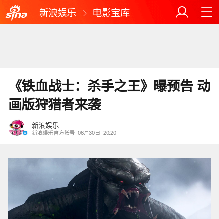
新浪娱乐
电影宝库
《铁血战士：杀手之王》曝预告 动
画版狩猎者来袭
新浪娱乐
新浪娱乐官方账号
06月30日
20:20