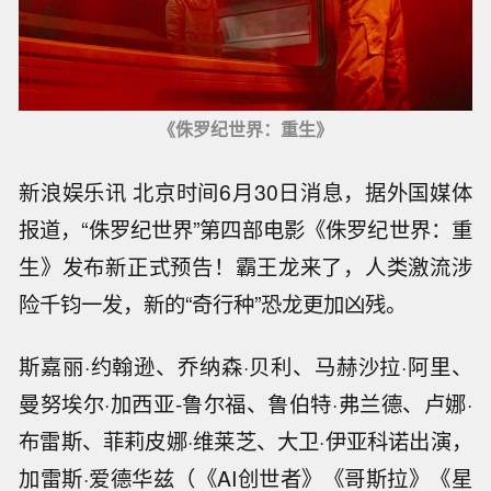
《侏罗纪世界：重生》
新浪娱乐讯 北京时间6月30日消息，据外国媒体
报道，“侏罗纪世界”第四部电影《侏罗纪世界：重
生》发布新正式预告！霸王龙来了，人类激流涉
险千钧一发，新的“奇行种”恐龙更加凶残。
斯嘉丽·约翰逊、乔纳森·贝利、马赫沙拉·阿里、
曼努埃尔·加西亚-鲁尔福、鲁伯特·弗兰德、卢娜·
布雷斯、菲莉皮娜·维莱芝、大卫·伊亚科诺出演，
加雷斯·爱德华兹（《AI创世者》《哥斯拉》《星