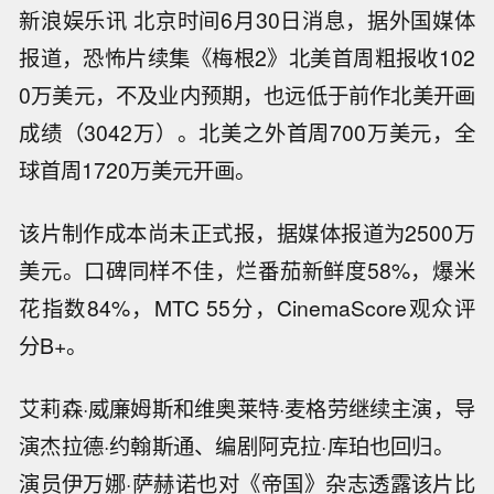
新浪娱乐讯 北京时间6月30日消息，据外国媒体
报道，恐怖片续集《梅根2》北美首周粗报收102
0万美元，不及业内预期，也远低于前作北美开画
成绩（3042万）。北美之外首周700万美元，全
球首周1720万美元开画。
该片制作成本尚未正式报，据媒体报道为2500万
美元。口碑同样不佳，烂番茄新鲜度58%，爆米
花指数84%，MTC 55分，CinemaScore观众评
分B+。
艾莉森·威廉姆斯和维奥莱特·麦格劳继续主演，导
演杰拉德·约翰斯通、编剧阿克拉·库珀也回归。
演员伊万娜·萨赫诺也对《帝国》杂志透露该片比