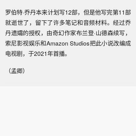
罗伯特·乔丹本来计划写12部，但是他写完第11部
就逝世了，留下了许多笔记和音频材料。
经过乔
丹遗孀的授权，由奇幻作家
布兰登·山德森
续写，
索尼影视娱乐
和
Amazon Studios
把此小说
改编成
电视剧
，于2021年首播。
（孟卿）