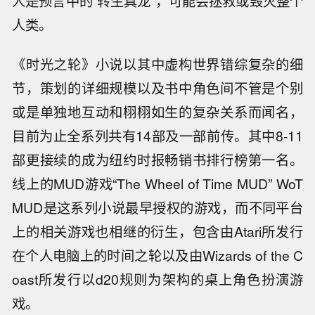
人是预言中的“转生真龙”，可能会拯救或毁灭整个
人类。
《
时光之轮
》小说
以其中虚构世界错综复杂的细
节，策划的详细规模以及书中角色间不管是个别
或是单独地互动和栩栩如生的复杂关系而闻名，
目前为止全系列共有14部及一部前传。其中8-11
部更接续的成为
纽约时报畅销书排行榜
第一名。
线上的
MUD
游戏“The Wheel of Time MUD” WoT
MUD是这系列小说最早授权的游戏，而不同平台
上的相关游戏也相继的衍生，包含由Atari所发行
在个人电脑上的时间之轮以及由Wizards of the C
oast所发行以d20规则为架构的桌上角色扮演游
戏。