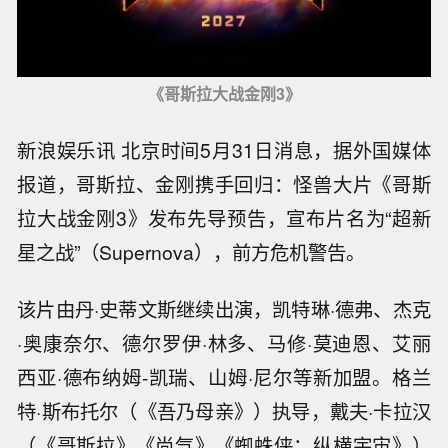
《哥斯拉大战金刚3》
新浪娱乐讯 北京时间5月31日消息，据外国媒体
报道，哥斯拉、金刚携手回归：怪兽大片《哥斯
拉大战金刚3》发布先导预告，宣布片名为“超新
星之战”（Supernova），前方危机警告。
该片由丹·史蒂文斯继续出演，凯特琳·德弗、杰克
·奥康奈尔、德尔罗伊·林多、马修·莫迪恩、艾丽
西亚·德布纳姆-凯瑞、山姆·尼尔等新加盟。格兰
特·斯布托尔（《吾乃母亲》）执导，戴夫·卡拉汉
（《哥斯拉》《尚气》《蜘蛛侠：纵横宇宙》）