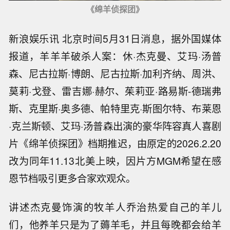
《绵羊侦探团》
新浪娱乐讯 北京时间5月31日消息，据外国媒体
报道，羊羊羊破杀人案：休·杰克曼、艾玛·汤普
森、尼古拉斯·博朗、尼古拉斯·加利齐纳、周洪、
莫莉·戈登、雷吉娜·赫尔、茱莉亚·路易斯-德瑞弗
斯、克里斯·奥多德、帕特里克·斯图尔特、布莱恩
·克兰斯顿、艾玛·汤普森出演的豪华阵容真人喜剧
片《绵羊侦探团》档期推迟，由原定的2026.2.20
改为同年11.13北美上映，因片方MGM希望在感
恩节档吸引更多合家欢观众。
讲述杰克曼饰演的牧羊人乔治热爱自己的羊儿
们，他养羊只是为了薅羊毛，并且每晚都会给羊