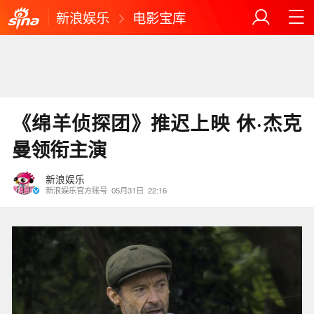
新浪娱乐
电影宝库
《绵羊侦探团》推迟上映 休·杰克
曼领衔主演
新浪娱乐
新浪娱乐官方账号
05月31日
22:16