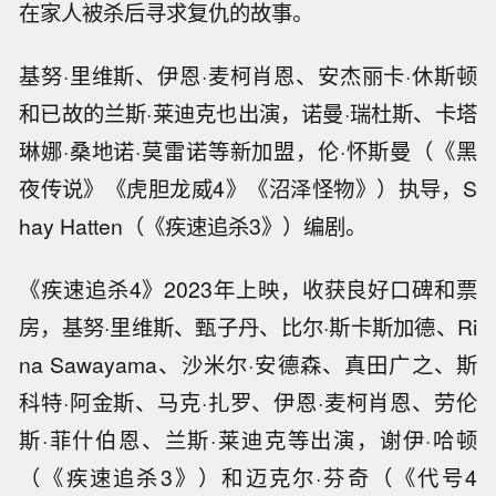
在家人被杀后寻求复仇的故事。
基努·里维斯、伊恩·麦柯肖恩、安杰丽卡·休斯顿
和已故的兰斯·莱迪克也出演，诺曼·瑞杜斯、卡塔
琳娜·桑地诺·莫雷诺等新加盟，伦·怀斯曼（《黑
夜传说》《虎胆龙威4》《沼泽怪物》）执导，S
hay Hatten（《疾速追杀3》）编剧。
《疾速追杀4》2023年上映，收获良好口碑和票
房，基努·里维斯、甄子丹、比尔·斯卡斯加德、Ri
na Sawayama、沙米尔·安德森、真田广之、斯
科特·阿金斯、马克·扎罗、伊恩·麦柯肖恩、劳伦
斯·菲什伯恩、兰斯·莱迪克等出演，谢伊·哈顿
（《疾速追杀3》）和迈克尔·芬奇（《代号4