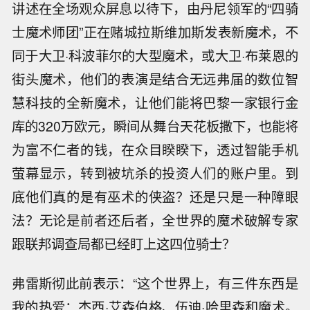
讲述在全场观众屏息以待下，由丹尼领军的“四骑
士魔术师团”正在赌城拉斯维加斯发表新魔术，不
同于大卫·科波菲尔的大型魔术，或大卫·布莱恩的
街头魔术，他们的表演是结合无远弗届的数位智
慧科技的全新魔术，让他们能将巴黎一家银行金
库的320万欧元，瞬间从舞台天花板撒下，也能将
为富不仁者的钱，在众目睽睽下，透过智能手机
萤幕显示，转到被坑杀的投资人们的账户里。到
底他们真的是有巫术的侠盗？还是只是一种障眼
法？无论是前者还后者，全世界的魔术破解专家
跟联邦调查局都已经盯上这四位骑士？
弗雷斯彻此前表示：“这个世界上，有三件东西是
我的热爱：杰西·艾森伯格、伍迪·哈里森和魔术。