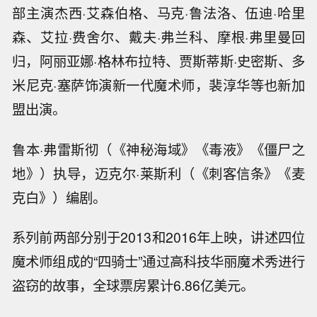
部主演杰西·艾森伯格、马克·鲁法洛、伍迪·哈里
森、艾拉·费舍尔、戴夫·弗兰科、摩根·弗里曼回
归，阿丽亚娜·格林布拉特、贾斯蒂斯·史密斯、多
米尼克·塞萨饰演新一代魔术师，裴淳华等也新加
盟出演。
鲁本·弗雷斯彻（《神秘海域》《毒液》《僵尸之
地》）执导，迈克尔·莱斯利（《刺客信条》《麦
克白》）编剧。
系列前两部分别于2013和2016年上映，讲述四位
魔术师组成的“四骑士”通过高科技华丽魔术秀进行
盗窃的故事，全球票房累计6.86亿美元。