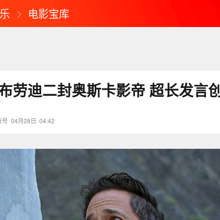
乐
电影宝库
·布劳迪二封奥斯卡影帝 超长发言
账号
04月28日
04:42