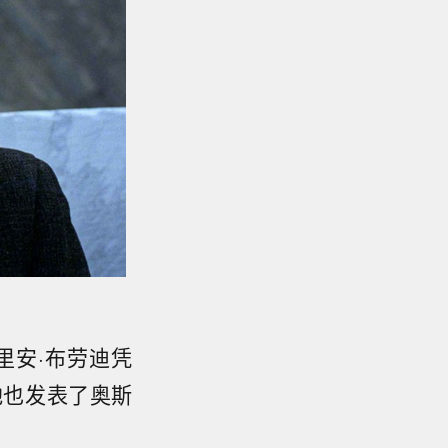
里安·布劳迪凭
他也发表了奥斯