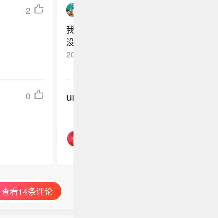
2
玫瑰RRose92
我看电视剧和电影的时候，总觉得搞不懂
没啥差别。我看剧就关注那些看得明白的
理、主角颜值高不高之类的……至于演技
2025-04-28
湖北
回复TA
内人士、吐槽视频的博主和喷子才能说得
undefined
0
查看14条评论