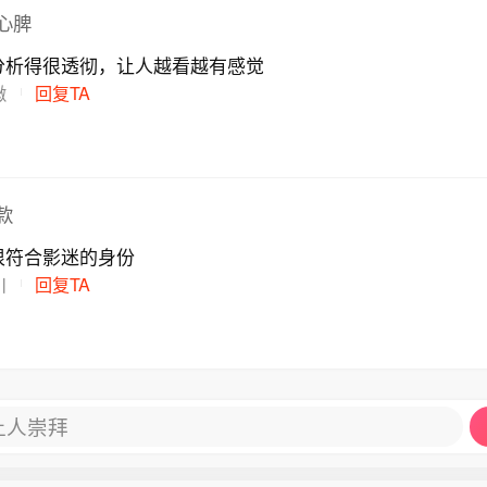
心脾
分析得很透彻，让人越看越有感觉
徽
回复TA
款
很符合影迷的身份
川
回复TA
让人崇拜