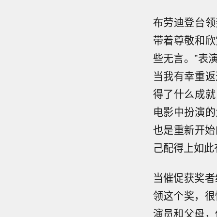
布劳迪登台领
带着尊敬和欣
些无言。”表
当我有幸重返
得了什么成就
电影中扮演的
也是重新开始
己配得上如此
当催促获奖者
领这个奖，很
演员和父母，