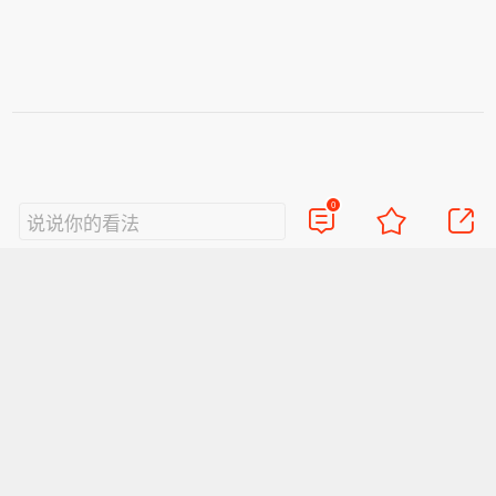
0
说说你的看法
视频
直播
美图
博客
看点
政务
搞笑
八卦
情感
旅游
佛学
众测
首页
导航
反馈
登录
Sina.cn(京ICP证000007)
2026-08-06 22:30