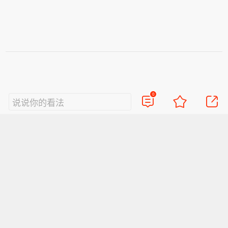
0
说说你的看法
视频
直播
美图
博客
看点
政务
搞笑
八卦
情感
旅游
佛学
众测
首页
导航
反馈
登录
Sina.cn(京ICP证000007)
2026-08-08 12:43