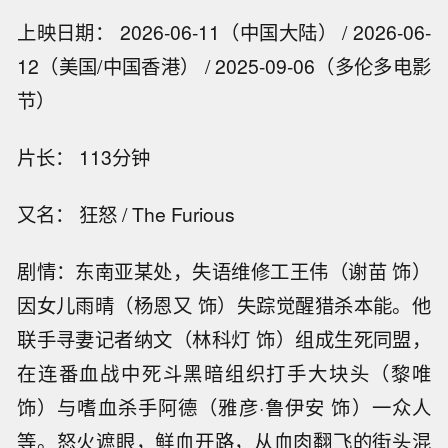
上映日期： 2026-06-11（中国大陆） / 2026-06-
12（美国/中国香港） / 2025-09-06（多伦多电影
节）
片长： 113分钟
又名： 狂怒 / The Furious
剧情：东南亚某处，失语维修工王伟（谢苗 饰）
因女儿雨晴（杨恩又 饰）失踪觉醒猎杀本能。他
联手寻妻记者纳文（林科灯 饰）组成生死同盟，
在连番血战中死斗黑暗组织打手大块头（黎唯
饰）与嗜血杀手阿德（雅彦·鲁伊安 饰）一众人
等。怒火遮眼，鲜血开路，从血肉翻飞的街头混