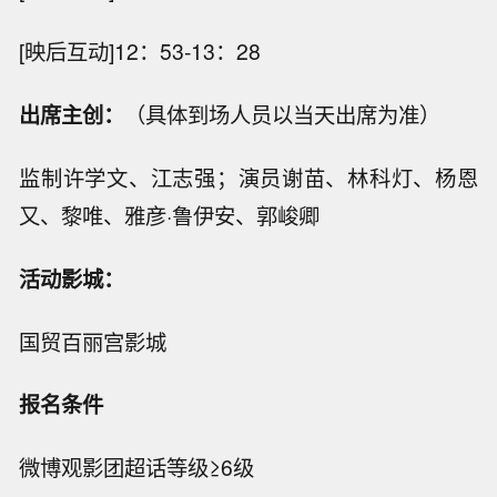
[映后互动]12：53-13：28
出席主创：
（具体到场人员以当天出席为准）
监制许学文、江志强；演员谢苗、林科灯、杨恩
又、黎唯、雅彦·鲁伊安、郭峻卿
活动影城：
国贸百丽宫影城
报名条件
微博观影团超话等级≥6级