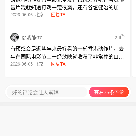
告片我就知道打戏一定很爽，还有谷垣健治的加
持，瞬间头皮发麻。不敢想象动作戏会有多精彩。
2026-06-06
北京
回复TA
童星出身的谢苗和本身就是童星的杨恩又共同出演
这部电影，两位演员都是我很喜欢的演员，谢苗的
2
願我能97
东北系列警察故事和目中无人我都一直在看，
有预感会是近些年来最好看的一部香港动作片，去
年在国际电影节上一经放映就收获了非常棒的口碑
和讨论，大家都在说好久没看到过这种真实且硬核
2026-06-05
北京
回复TA
的武打片了，这让我充满期待，谢苗近些年的作品
虽然没有上院线，但他拍的网络电影每一部都有
看，而且质量也都在线，他值得更大的舞台，谢
好的评论会让人崇拜
查看75条评论