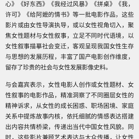
心》《好东西》《我经过风暴》《拼桌》《我，
许可》《给阿嬷的情书》等一批电影作品，这些
影片或由女性导演执导，或以女性视角切入，聚
焦女性题材与女性叙事，立足不同时代语境，以
女性叙事描摹社会变迁，客观呈现我国女性生存
与思想的发展历程，丰富了国产电影创作维度，
留存了珍贵的社会与女性发展影像史料。
与会嘉宾表示，女性电影人创作或女性题材、女
性叙事的电影作品，精准洞察了不同圈层女性的
精神诉求，从女性的成长困惑、职场困境、家庭
关系中提炼故事内核，依托细腻的情感表达搭建
出内容共情桥梁，传递出当代中国女性风貌。同
时，这些影片兼顾艺术表达与大众传播，让女性