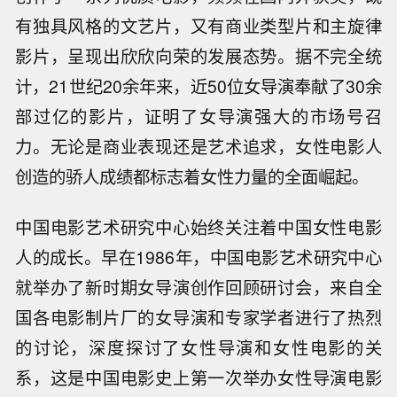
有独具风格的文艺片，又有商业类型片和主旋律
影片，呈现出欣欣向荣的发展态势。据不完全统
计，21世纪20余年来，近50位女导演奉献了30余
部过亿的影片，证明了女导演强大的市场号召
力。无论是商业表现还是艺术追求，女性电影人
创造的骄人成绩都标志着女性力量的全面崛起。
中国电影艺术研究中心始终关注着中国女性电影
人的成长。早在1986年，中国电影艺术研究中心
就举办了新时期女导演创作回顾研讨会，来自全
国各电影制片厂的女导演和专家学者进行了热烈
的讨论，深度探讨了女性导演和女性电影的关
系，这是中国电影史上第一次举办女性导演电影