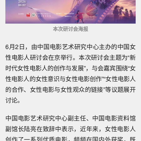
本次研讨会海报
6月2日，由中国电影艺术研究中心主办的中国女
性电影人研讨会在京举行。本次研讨会主题为“新
时代女性电影人的创作与发展”，与会嘉宾围绕“女
性电影人的女性意识与女性电影创作”“女性电影人
的合作、女性电影与女性观众的链接”等议题展开
讨论。
中国电影艺术研究中心副主任、中国电影资料馆
副馆长陆亮在致辞中表示，近年来，女性电影人
创作了一系列优质电影，频频在国内外获奖，既