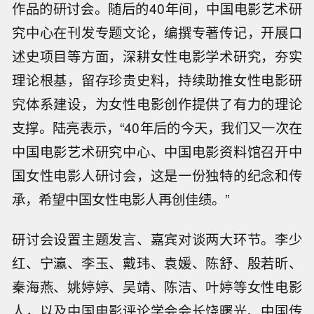
作品的研讨会。随后的40年间，中国电影艺术研
究中心在刊发专题文论，编撰专著传记，开展口
述史项目等方面，深耕女性电影学术研究，夯实
理论根基，留存珍贵史料，持续助推女性电影研
究体系建设，为女性电影创作提供了有力的理论
支撑。陆亮表示，“40年后的今天，我们又一次在
中国电影艺术研究中心、中国电影资料馆召开中
国女性电影人研讨会，这是一份独特的纪念和传
承，希望中国女性电影人再创佳绩。”
研讨会设置主题发言、嘉宾对谈两大环节。李少
红、宁瀛、李玉、戴玮、袁媛、陈舒、殷若昕、
秦海燕、姚婷婷、吴靖、陈洁、叶婷等女性电影
人，以及中国电影评论学会会长饶曙光、中国传