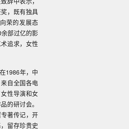
在致辞中表示，
获奖，既有独具
向荣的发展态
0余部过亿的影
艺术追求，女性
1986年，中
，来自全国各电
了女性导演和女
作品的研讨会。
撰专著传记，开
基，留存珍贵史