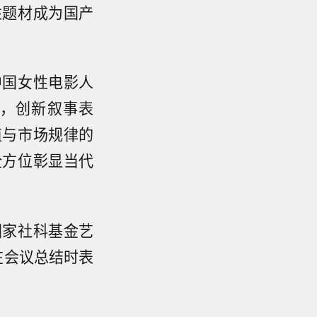
性题材成为国产
中国女性电影人
，创新叙事表
值与市场规律的
全方位彰显当代
国家社科基金艺
在会议总结时表