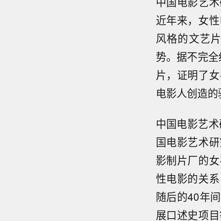
中国电影艺术
近年来，女性
风格的文艺
势。据不完全
片，证明了女
电影人创造的
中国电影艺术
国电影艺术研
影制片厂的女
性电影的关系
随后的40年
展口述史项目