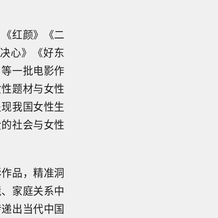
》《红颜》《二
决心》《好东
》等一批电影作
女性题材与女性
呈现我国女性生
贵的社会与女性
影作品，精准洞
境、家庭关系中
传递出当代中国