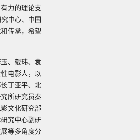
了有力的理论支
研究中心、中国
念和传承，希望
李玉、戴玮、袁
女性电影人，以
部长丁亚平、北
研究所研究员秦
电影文化研究部
术研究中心副研
发展等多角度分