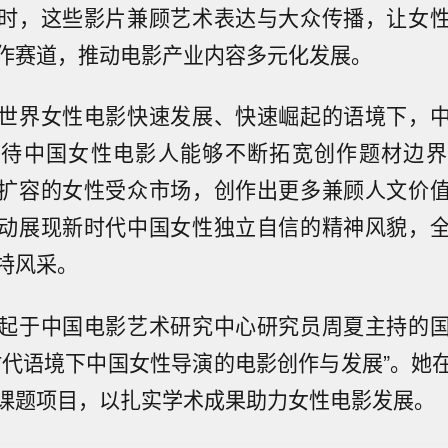
时，这些影片兼顾艺术表达与大众传播，让女
作赛道，推动电影产业内容多元化发展。
世界女性电影快速发展、快速崛起的语境下，
期待中国女性电影人能够不断拓宽创作题材边界
扩容的女性受众市场，创作出更多兼顾人文价
动展现新时代中国女性独立自信的精神风貌，
特风采。
起于中国电影艺术研究中心研究员周夏主持的
时代语境下中国女性导演的电影创作与发展”。她
课题项目，以扎实学术成果助力女性电影发展。