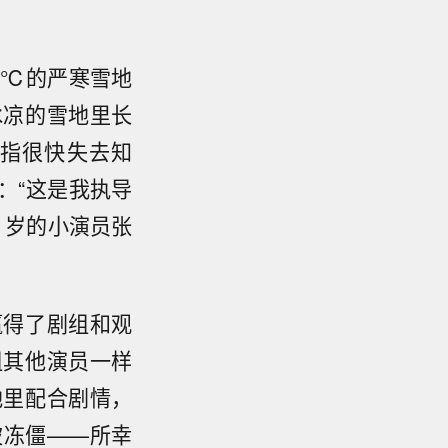
0℃的严寒雪地
冰凉的雪地里长
指很快失去知
：“这是我执导
 岁的小演员张
赢得了剧组和观
组其他演员一样
地里配合剧情，
被冻僵——所幸