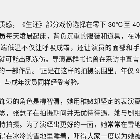
质感，《生还》部分戏份选择在零下 30℃至 4
员每天凌晨起床，背负沉重的服装和道具，在
极端低温不仅让呼吸成霜，还让演员的面部和手
就可能出现冻伤。导演高群书也曾在采访中直言
的一部作品。”正是在这样的拍摄氛围里，年仅 9
，与成年演员同样经受考验。
饰演的角色是柳智清，她用稚嫩却坚定的表演
悉，张慧子在拍摄期间并无优待待遇，她与剧
持拍摄。为了演绎出更好的一面，她常常在雪
得在冰冷的雪地里睡着，吓得大家一度以为她