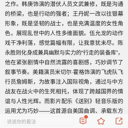
之作。韩庚饰演的潜伏人员文武兼修，既是沟通
的桥梁，也是行动的强者；王丹妮一改以往银幕
形象，既是坚韧的战士，也是充满温度的女性角
色，展现乱世中的人性多维面貌。伍允龙的动作
戏干净利落，感觉篇幅有限，让我意犹未尽。陈
永胜则化身成兼具幽默与实力的“行走的装备库”，
他在紧张剧情中自然流露的喜剧感，巧妙调节了
叙事节奏。美籍演员米切尔·霍格饰演的飞虎队飞
行员詹姆斯，为故事注入国际视角，通过与中方
战友在战火中的生死相托，体现了跨越国界的情
谊与人性光辉。而影片配乐《送别》轻音乐版的
运用尤为巧妙——这首源自美国曲调、承载东方
4
离情的旋律，悄然连接起两个时空与文化……
说说你的看法