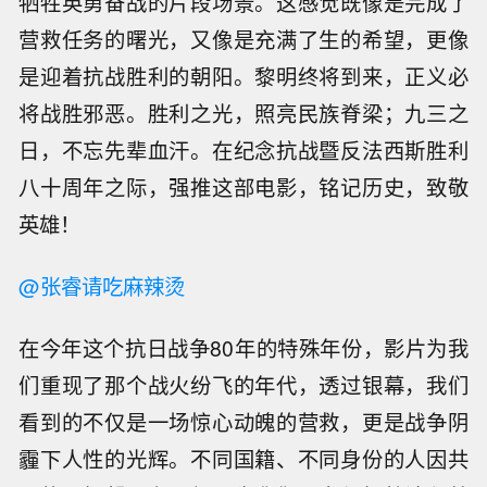
牺牲英勇奋战的片段场景。这感觉既像是完成了
营救任务的曙光，又像是充满了生的希望，更像
是迎着抗战胜利的朝阳。黎明终将到来，正义必
将战胜邪恶。胜利之光，照亮民族脊梁；九三之
日，不忘先辈血汗。在纪念抗战暨反法西斯胜利
八十周年之际，强推这部电影，铭记历史，致敬
英雄！
@张睿请吃麻辣烫
在今年这个抗日战争80年的特殊年份，影片为我
们重现了那个战火纷飞的年代，透过银幕，我们
看到的不仅是一场惊心动魄的营救，更是战争阴
霾下人性的光辉。不同国籍、不同身份的人因共