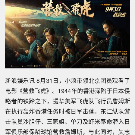
新浪娱乐讯 8月31日，小浪带领北京团员观看了
电影《营救飞虎》。1944年的香港深陷于日本侵
略者的铁蹄之下，援华美军飞虎队飞行员詹姆斯
在执行轰炸香港任务时被日军击落。东江纵队游
击队员沙胆仔、三家姐、单刀及虾米奉命潜入日
军俱乐部保龄球馆营救詹姆斯，与此同时，矢志