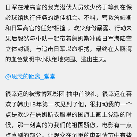
日军在港高官的我党潜伏人员欢少终于等到在保
龄球馆执行任务的绝佳机会。不料，营救詹姆斯
和日军高官的任务“相撞”，欢少身份暴露、行动未
果后毅然与小队一起带着詹姆斯冲破日军海陆空
立体封锁，与追击日军以命相搏，最终在大鹏湾
的血色黎明中小队绝地突围、逃出生天。
@思念的距离_堂堂
很幸运的被微博观影团 抽中首映礼，很幸运在喜
欢了韩庚18年第一次见到了他，很打动我的一个
点是欢少在詹姆斯衣服里的国旗上画上党徽的时
候，那一刻真的为我们的祖国骄傲，电影有一点
点喜剧的部分，让观众在沉重的电影情节中有些