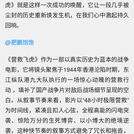
虎》就是这样一次成功的唤醒，它让一段几乎被
尘封的历史重新焕发生机，在我们心中激起持久
回响。
@肥鵝饱饱
《营救飞虎》作为一部以真实历史为蓝本的战争
电影，它将镜头聚焦于1944年香港沦陷时期，东
江纵队港九大队执行的一场惊心动魄的营救行
动 ，填补了国产战争片对敌后战场细节呈现的空
白。从叙事节奏来看，影片以“48小时极限营救”
为时间线，紧凑且扣人心弦，全程高能的闪电突
袭、惊险万分的生死博弈、以小博大的绝境逆
袭，这种快节奏的叙事方式避免了冗长和拖沓，