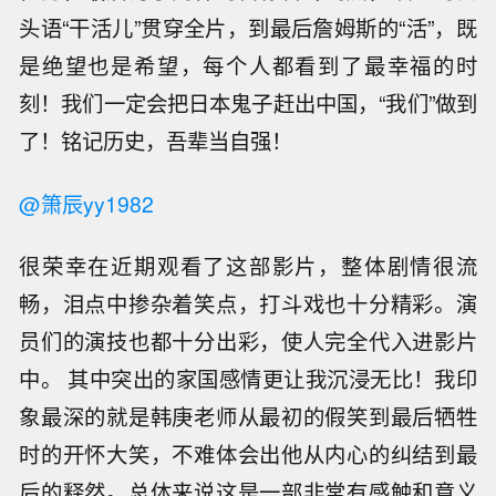
头语“干活儿”贯穿全片，到最后詹姆斯的“活”，既
是绝望也是希望，每个人都看到了最幸福的时
刻！我们一定会把日本鬼子赶出中国，“我们”做到
了！铭记历史，吾辈当自强！
@箫辰yy1982
很荣幸在近期观看了这部影片，整体剧情很流
畅，泪点中掺杂着笑点，打斗戏也十分精彩。演
员们的演技也都十分出彩，使人完全代入进影片
中。 其中突出的家国感情更让我沉浸无比！我印
象最深的就是韩庚老师从最初的假笑到最后牺牲
时的开怀大笑，不难体会出他从内心的纠结到最
后的释然。总体来说这是一部非常有感触和意义