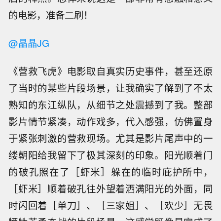
的电影，准备二刷！
@晶晶JG
《营救飞虎》电影取自真实历史事件，甚至还原
了当时的某些片段场景，让我确实了解到了不太
熟知的东江纵队，从细节之处震撼到了我。整部
影片情节紧凑，动作戏多，代入感强，仿佛置身
于紧张刺激的营救现场。尤其是影片尾声中的一
缕朝阳给我留下了极其深刻的印象。阳光顺着门
的破孔照在了［虾米］躲在的临时庇护所中，
［虾米］顺着破孔往外望着洒满阳光的外面，同
时闪回着［单刀］、［三家姐］、［欢少］无畏