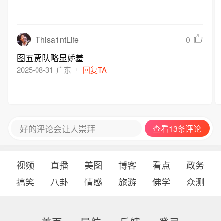
Thisa1ntLife
0
图五贾队略显娇羞
2025-08-31
广东
回复TA
好的评论会让人崇拜
查看13条评论
视频
直播
美图
博客
看点
政务
搞笑
八卦
情感
旅游
佛学
众测