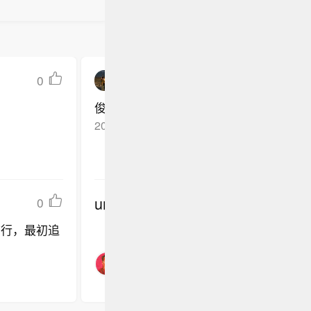
0
K冬酿芋圆
俊凯一笑，浅浅猫纹，尖尖虎牙，忽然心
2025-08-28
甘肃*
回复TA
undefined
0
前行，最初追