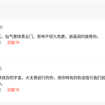
凯
瓦，仙气萦绕青云门，密林不现九色鹿，逍遥涧内我等你。
肃
回复TA
河
汇聚成你的宇宙，大无畏前行的你，用你特有的轨迹指引我们
你。
肃
回复TA