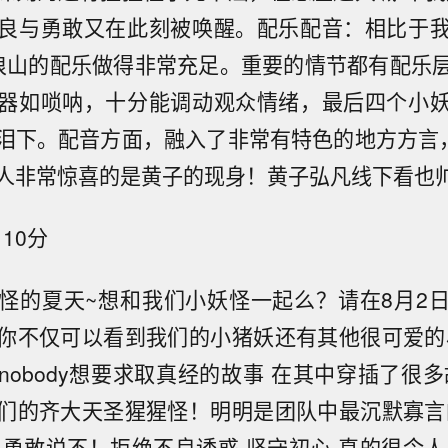
良与勇敢又在此刻被唤醒。配乐配音：相比于
浪山的配乐做得非常充足。重要的情节都有配乐
器如唢呐，十分能调动观众情绪，最后四个小
泪下。配音方面，融入了非常有特色的地方方言，
人非常惊喜的是黄子的现身！黄子弘凡线下看也
10分
怪的夏天~想和我们小妖怪一起么？请在8月2
你不仅可以看到我们的小猪妖还有其他很可爱的
nobody想要求取真经的故事 在其中穿插了很多
们的齐大天圣猩猩怪！明明是团队中最沉默寡言
 勇敢说不！拒绝不良诱惑 坚守初心 真的很令人