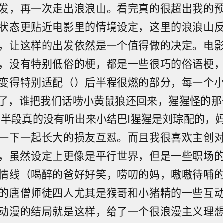
发，再一次走出浪浪山。看完真的很超出我的
状态更贴近电影里的情境设定，这里的浪浪山
，让这样的出发依然是一个值得做的决定。电
，没有特别低俗的梗，都是一些很巧的俗语梗
变得特别适配（）后半程很燃的部分，每一个
了，谁把我们话唠小黄鼠狼还回来，猩猩怪的那
前半段真的没有听出来小结巴I猩猩是刘琮配的，
一下一起长大的损友互怼。而且我很喜欢主创
back，虽然设定上更像是平行世界，但是一些职
情线（喝醉的爸好好笑，唠叨的妈，嗷嗷待哺
的唐僧师徒四人尤其是猴哥和小猪精的一些互
动漫的结局就是这样，给了一个很浪漫主义理