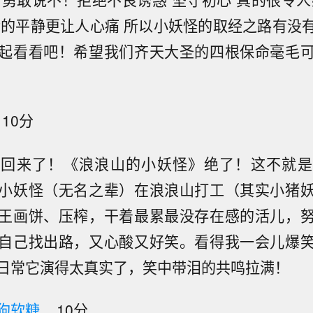
后的平静更让人心痛 所以小妖怪的取经之路有没
起看看吧！希望我们齐天大圣的四根保命毫毛
10分
美回来了！《浪浪山的小妖怪》绝了！这不就是
小妖怪（无名之辈）在浪浪山打工（其实小猪
王画饼、压榨，干着最累最没存在感的活儿，
自己找出路，又心酸又好笑。看得我一会儿爆
日常它演得太真实了，笑中带泪的共鸣拉满！
狗软糖
10分