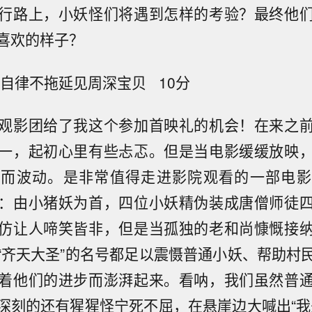
行路上，小妖怪们将遇到怎样的考验？最终他
喜欢的样子？
自律不拖延见周深宝贝 10分
观影团给了我这个参加首映礼的机会！在来之
一，起初心里有些忐忑。但是当电影缓缓放映
节而波动。是非常值得走进影院观看的一部电影
：由小猪妖为首，四位小妖精伪装成唐僧师徒
仿让人啼笑皆非，但是当孤独的老和尚慷慨接
“齐天大圣”的名号都足以震慑普通小妖、帮助村
着他们的进步而澎湃起来。看呐，我们虽然普
深刻的还有猩猩怪宁死不屈，在悬崖边大喊出“我