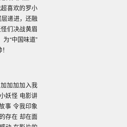
我超喜欢的罗小
层层递进，还融
妖怪们决战黄眉
为“中国味道”
帅！
日加加加加入我
小妖怪 电影讲
故事 令我印象
的存在 却在面
感动 在影片的