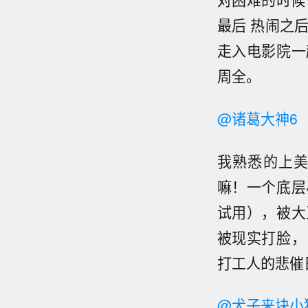
最后 热闹之
走入电影院一
周全。
@诸葛大神6
我熟悉的上
嘛！一个底层
试用），被大
被现实打脸，
打工人的悲催
@犬子来块小