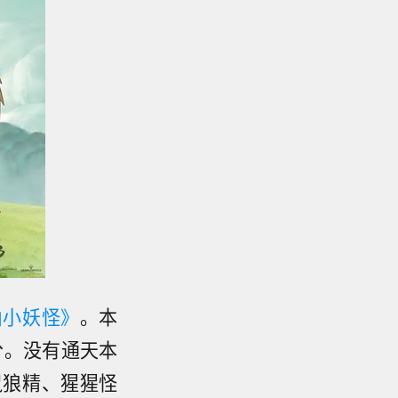
山小妖怪》
。本
分。没有通天本
鼠狼精、猩猩怪