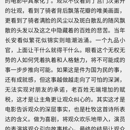
的电影中具象化了。观众不仅看到了宫门次第开
的壮观，看到了骑者背后飘落花瓣的唯美画面，
更看到了骑者满脸的风尘以及斑白散乱的随风飘
散的头发以及这之中隐藏着的百姓的悲苦。当年
长安看似繁花似锦实则暗潮汹涌。一个九品小
官，上面让干什么就得干什么。眼看这个无权无
势的人如何凭着执着和人格魅力，将不可能成的
事一步步推向可能。如果这是件为国为民的事，
还有成就感，但这事越做越走向了可怕的深渊，
无法实现对朋友的承诺，老百姓无端增加的赋
税，这才是让主角更让观众纠心的。其实这才是
电影告诉观众的深层事实，也是杜牧这首诗所表
达的含义。做为喜剧，将观众欢乐地带入，演员
的表演将观众引向故事核心。最终的结局让观众