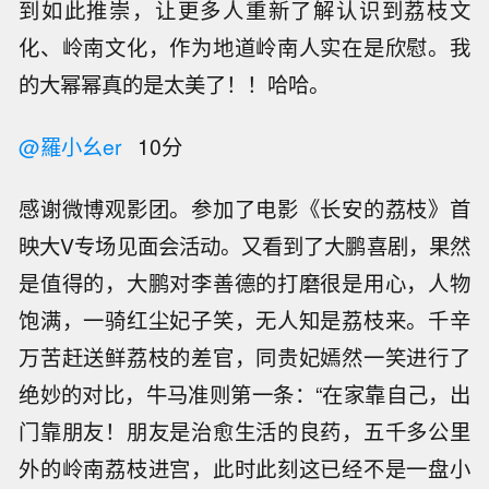
到如此推崇，让更多人重新了解认识到荔枝文
化、岭南文化，作为地道岭南人实在是欣慰。我
的大幂幂真的是太美了！！哈哈。
@羅小幺er
10分
感谢微博观影团。参加了电影《长安的荔枝》首
映大V专场见面会活动。又看到了大鹏喜剧，果然
是值得的，大鹏对李善德的打磨很是用心，人物
饱满，一骑红尘妃子笑，无人知是荔枝来。千辛
万苦赶送鲜荔枝的差官，同贵妃嫣然一笑进行了
绝妙的对比，牛马准则第一条：“在家靠自己，出
门靠朋友！朋友是治愈生活的良药，五千多公里
外的岭南荔枝进宫，此时此刻这已经不是一盘小