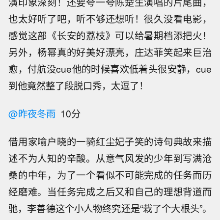
演印象深刻！还要夸一夸陈楚生演唱的片尾曲，
也太好听了吧，听不够还想听！很久没看电影，
感觉这部《长安的荔枝》可以给暑期档添把火！
另外，杨幂真的好美好漂亮，庄达菲笑起来巨治
愈，付航没cue他的时候喜欢低着头很安静，cue
到他竟然整了段脱口秀，太逗了！
@昨夜冬雨
10分
借用家喻户晓的一骑红尘妃子笑的诗句典故来描
述不为人知的辛酸。从意气风发的少年到写满沧
桑的中年，为了一个看似不可能完成的任务而历
经磨难。当任务完成之后又和自己的理想背道而
驰，李善德这个小人物终究还是“栽了个大根头”。