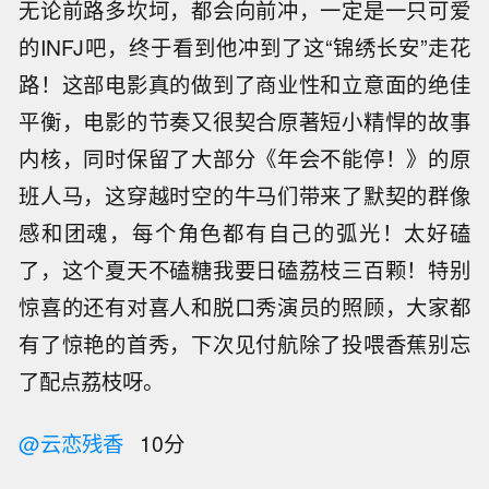
无论前路多坎坷，都会向前冲，一定是一只可爱
的INFJ吧，终于看到他冲到了这“锦绣长安”走花
路！这部电影真的做到了商业性和立意面的绝佳
平衡，电影的节奏又很契合原著短小精悍的故事
内核，同时保留了大部分《年会不能停！》的原
班人马，这穿越时空的牛马们带来了默契的群像
感和团魂，每个角色都有自己的弧光！太好磕
了，这个夏天不磕糖我要日磕荔枝三百颗！特别
惊喜的还有对喜人和脱口秀演员的照顾，大家都
有了惊艳的首秀，下次见付航除了投喂香蕉别忘
了配点荔枝呀。
@云恋残香
10分