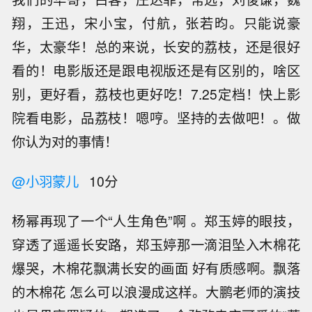
翔，王迅，宋小宝，付航，张若昀。只能说豪
华，太豪华！总的来说，长安的荔枝，还是很好
看的！电影版还是跟电视版还是有区别的，啥区
别，更好看，荔枝也更好吃！7.25定档！快上影
院看电影，品荔枝！嗯哼。坚持的去做吧！。做
你认为对的事情！
@小羽蒙儿
10分
杨幂再现了一个“人生角色”啊 。郑玉婷的眼技，
穿透了遥遥长安路，郑玉婷那一滴泪坠入木棉花
爆哭，木棉花飘满长安的画面 好有质感啊。飘落
的木棉花 怎么可以浪漫成这样。大鹏老师的演技