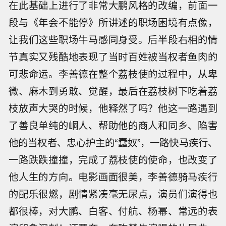
在此基础上进行了非常大鹏风格的改编，前面一
段与《年会不能停》所讲述的职场困境有点像，
让我们这些职场牛马感同身受。后半段右相的情
节真实又残酷地表现了当时百姓被当权者鱼肉的
可悲命运。李善德在整个荔枝使的过程中，从卑
微、麻木到勇敢、觉醒，最后在荔枝树下吃着荔
枝放声大哭的时候，他释然了吗？他这一路遇到
了善良单纯的峒人、帮助他的商人和同乡、陷害
他的当权者、忠心护主的“蠢奴”，一路快马疾行、
一路跌跌撞撞，完成了荔枝使的使命，也改变了
他人生的方向。电影画面很美，李善德骑马疾行
的配乐很燃，剧情紧凑毫无尿点，演员们演得也
都很棒，对大鹏、白客、付航、杨幂、常远的表