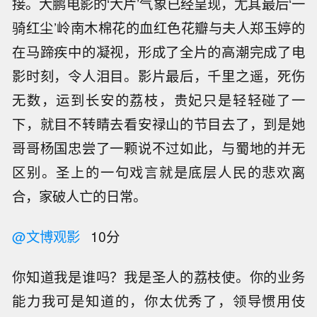
接。大鹏电影的‘大片’气象已经呈现，尤其最后‘一
骑红尘’岭南木棉花的血红色花瓣与夫人郑玉婷的
在马蹄疾中的凝视，形成了全片的高潮完成了电
影时刻，令人泪目。影片最后，千里之遥，死伤
无数，运到长安的荔枝，贵妃只是轻轻碰了一
下，就目不转睛去看安禄山的节目去了，到是她
哥哥杨国忠尝了一颗说不过如此，与蜀地的并无
区别。圣上的一句戏言就是底层人民的悲欢离
合，家破人亡的日常。
@文博观影
10分
你知道我是谁吗？我是圣人的荔枝使。你的业务
能力我可是知道的，你太优秀了，领导惯用伎