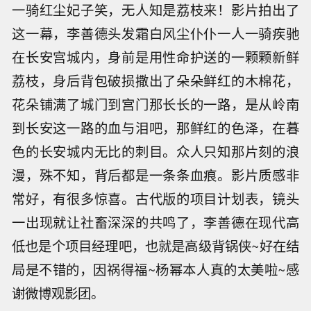
一骑红尘妃子笑，无人知是荔枝来！影片拍出了
这一幕，李善德头发霜白风尘仆仆一人一骑疾驰
在长安宫城内，身前是用性命护送的一颗颗新鲜
荔枝，身后背包破损撒出了朵朵鲜红的木棉花，
花朵铺满了城门到宫门那长长的一路，是从岭南
到长安这一路的血与泪吧，那鲜红的色泽，在暮
色的长安城内无比的刺目。众人只知那片刻的浪
漫，殊不知，背后都是一条条血痕。影片质感非
常好，有很多惊喜。古代版的项目计划表，镜头
一出现就让社畜深深的共鸣了，李善德在现代高
低也是个项目经理吧，也就是高级背锅侠~好在结
局是不错的，因祸得福~杨幂本人真的太美啦~感
谢微博观影团。