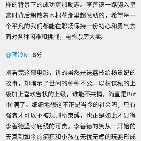
样的背景下的成功更加励志。李善德一路骑入皇
宫时背后飘散着木棉花那里超感动的，希望每一
个平凡的我们都能在职场保持一份初心和勇气去
面对各种困难和挑战，电影票房大卖。
@孤冷ly
8分
刚看完这部电影，讲的虽然是送荔枝给杨贵妃的
故事，却暗示了世间的种种不公。以权谋私的上
级加上喜欢告状的上级，谁能不共情，简直是Buf
f拉满了。细细地想这不正是当今的社会吗，只有
强者才可以不被规则所束缚，也正是如此才显得
李善德坚守底线的可贵。李善德的笑从一开始的
天真到如今的痴狂和小孩在无忧无虑的玩耍形成