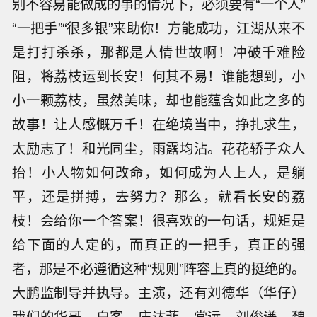
别不容易能做成的事的情况下，必须要有“一个人”
“一把手”“很多银”来助你！方能成功，江湖从来不
是打打杀杀，那都是人情世故啊！冲破千难险
阻，将荔枝运到长安！何其不易！谁能想到，小
小一颗荔枝，虽然美味，却也能蕴含如此之多的
故事！让人感慨万千！在绝境当中，挣扎求生，
太励志了！和光同尘，雨露均沾。花花轿子众人
抬！小人物如何改命，如何成为人上人，是躺
平，还是拼搏，去努力？那么，就看长安的荔
枝！会给你一个答案！很喜欢的一句话，规矩是
给下面的人定的，而真正的一把手，真正的强
者，那是不必遵循这种“规则”阵容上真的挺绝的。
大鹏监制导并执导。主演，还有刘德华（华仔）
我们的华哥，白客，庄达菲，常远，刘俊谦，魏