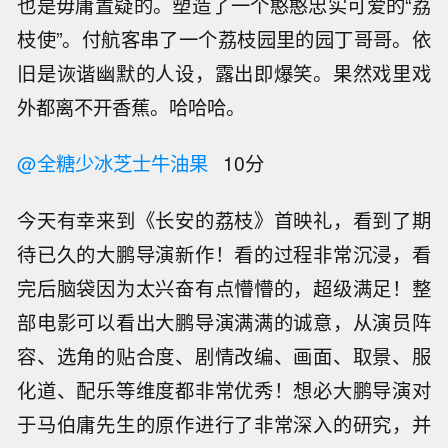
也是毋庸置疑的。塑造了一个憨憨忠实可爱的“荔
枝使”。付航客串了一个荔枝园里的园丁哥哥。依
旧是诙谐幽默的人设，露出即爆笑。果然戏里戏
外都离不开香蕉。哈哈哈。
@全糖少冰芝士牛油果
10分
今天有幸来到《长安的荔枝》首映礼，看到了期
待已久的大鹏导演新作！看的过程非常沉浸，看
完后脑袋因为太兴奋有点懵懵的，超级满足！整
部电影可以看出大鹏导演满满的诚意，从演员阵
容、选角的贴合度、剧情改编、画面、取景、服
化道、配乐等维度都非常优秀！想必大鹏导演对
于马伯庸先生的原作进行了非常深入的研究，并