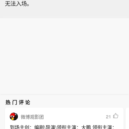
无法入场。
热门评论
21
微博观影团
到场主创：编剧\导演\领衔主演：大鹏 领衔主演：