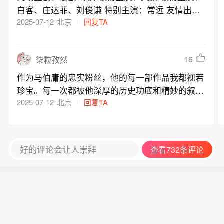
白客、庄达菲、刘俊谦 特别主演：常远 友情出
演：王迅、孙阳、宋小宝、付航（具体以实际到场
2025-07-12
北京
回复TA
为准）
16
柒粒孜然
作为马伯庸的忠实粉丝，他的每一部作品我都视若
珍宝。每一次都被他深厚的历史功底和精妙的叙事
能力所折服。这次的《长安的荔枝》，以“一骑红
2025-07-12
北京
回复TA
尘妃子笑，无人知是荔枝来”为蓝本，展开一个小
人物在大时代背景下的挣扎与奋斗。在马伯庸的笔
下，历史不再是冷冰冰的时间和事件堆砌，而是充
好的评论会让人崇拜
查看732条评论
满