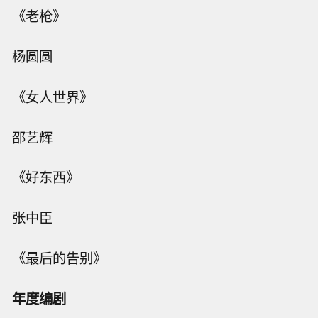
《老枪》
杨圆圆
《女人世界》
邵艺辉
《好东西》
张中臣
《最后的告别》
年度编剧