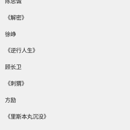
陈思诚
《解密》
徐峥
《逆行人生》
顾长卫
《刺猬》
方励
《里斯本丸沉没》