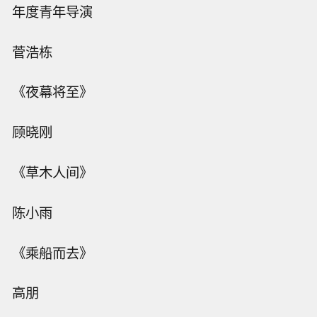
年度青年导演
菅浩栋
《夜幕将至》
顾晓刚
《草木人间》
陈小雨
《乘船而去》
高朋