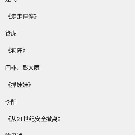
《走走停停》
管虎
《狗阵》
闫非、彭大魔
《抓娃娃》
李阳
《从21世纪安全撤离》