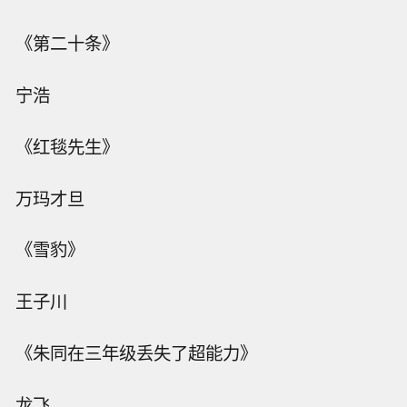
《第二十条》
宁浩
《红毯先生》
万玛才旦
《雪豹》
王子川
《朱同在三年级丢失了超能力》
龙飞