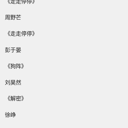
《走走停停》
周野芒
《走走停停》
彭于晏
《狗阵》
刘昊然
《解密》
徐峥