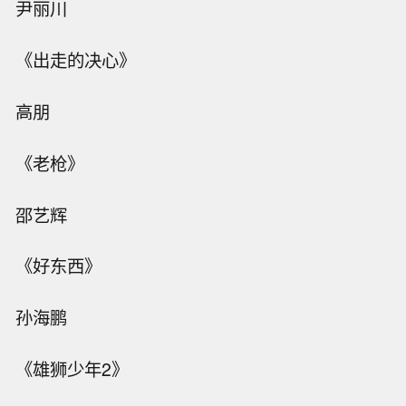
尹丽川
《出走的决心》
高朋
《老枪》
邵艺辉
《好东西》
孙海鹏
《雄狮少年2》