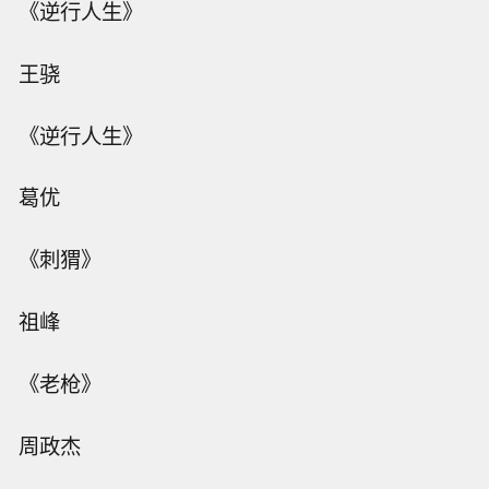
《逆行人生》
王骁
《逆行人生》
葛优
《刺猬》
祖峰
《老枪》
周政杰