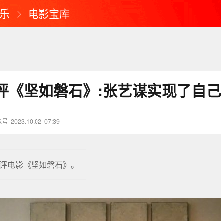
乐
电影宝库
评《坚如磐石》:张艺谋实现了自
账号
2023.10.02
07:39
评电影《坚如磐石》。