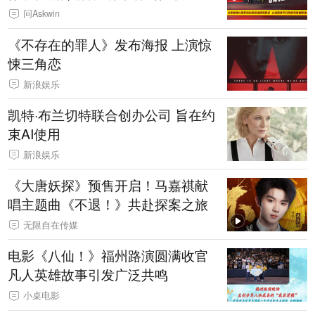
问Askwin
《不存在的罪人》发布海报 上演惊
悚三角恋
新浪娱乐
凯特·布兰切特联合创办公司 旨在约
束AI使用
新浪娱乐
《大唐妖探》预售开启！马嘉祺献
唱主题曲《不退！》共赴探案之旅
无限自在传媒
电影《八仙！》福州路演圆满收官
凡人英雄故事引发广泛共鸣
小桌电影