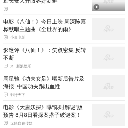
逛长安大开眼界好新鲜
电影《八仙！》今日上映 周深陈嘉
桦献唱主题曲《全世界的雨》
小桌电影
影迷评《八仙！》：笑点密集 反转
不断
31
新浪娱乐
周星驰《功夫女足》曝新后告片及
海报 中国功夫踢出血性
影行天下
电影《大唐妖探》曝“限时解谜”版
预告 8月8日看探案搭子破谜案！
无限自在传媒