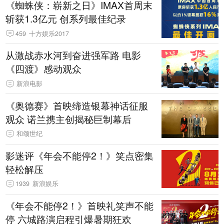
《蜘蛛侠：崭新之日》IMAX首周末
斩获1.3亿元 创系列最佳纪录
459
十方娱乐2017
从激战赤水河到奋进强军路 电影
《四渡》感动观众
新浪电影
《奥德赛》首映缔造银幕神话征服
观众 诺兰携主创揭秘巨制幕后
和颂世纪
影迷评《年会不能停2！》笑点密集
轻松解压
1939
新浪娱乐
《年会不能停2！》首映礼笑声不能
停 六城路演启程引爆暑期狂欢