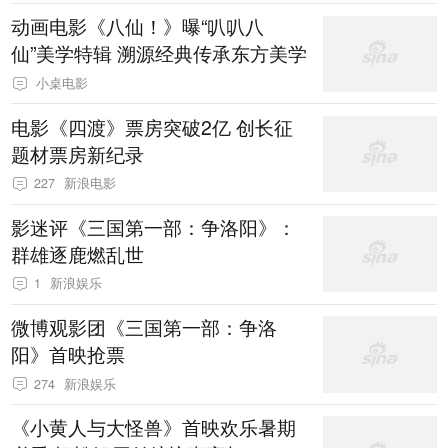
动画电影《八仙！》曝“叭叭八
仙”美学特辑 溯源经典传承东方美学
小桌电影
电影《四渡》票房突破2亿 创长征
题材票房新纪录
227
新浪电影
影迷评《三国第一部：争洛阳》：
群雄逐鹿燃乱世
1
新浪娱乐
微博观影团《三国第一部：争洛
阳》首映抢票
274
新浪娱乐
《小黄人与大怪兽》首映欢乐暑期