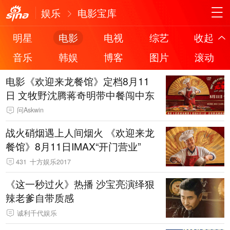
娱乐
电影宝库
明星
电影
电视
综艺
收起
音乐
韩娱
博客
图片
滚动
电影《欢迎来龙餐馆》定档8月11
日 文牧野沈腾蒋奇明带中餐闯中东
问Askwin
战火硝烟遇上人间烟火 《欢迎来龙
餐馆》8月11日IMAX“开门营业”
431
十方娱乐2017
《这一秒过火》热播 沙宝亮演绎狠
辣老爹自带质感
诚利千代娱乐