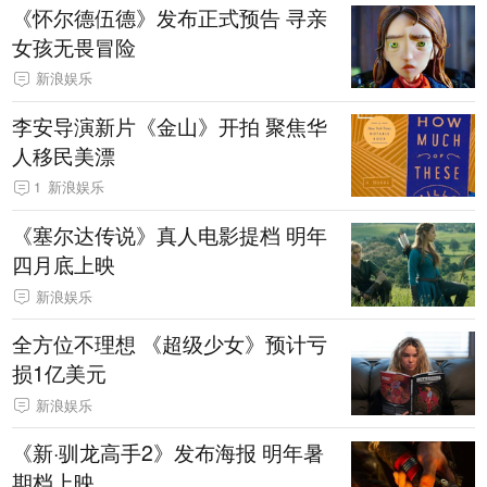
《怀尔德伍德》发布正式预告 寻亲
女孩无畏冒险
新浪娱乐
李安导演新片《金山》开拍 聚焦华
人移民美漂
1
新浪娱乐
《塞尔达传说》真人电影提档 明年
四月底上映
新浪娱乐
全方位不理想 《超级少女》预计亏
损1亿美元
新浪娱乐
《新·驯龙高手2》发布海报 明年暑
期档上映