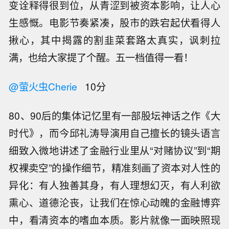
变诠释得很到位，从青涩到被资本影响，让人心
生感慨。电影节奏紧凑，股市的跌宕起伏看得人
揪心，其中揭露的割韭菜套路太真实，讽刺拉
满，也给大家提了个醒。五一档值得一看！
@萤火虫Cherie
10分
80、90后的集体记忆里有一部股坛神话之作《大
时代》，而今邱礼涛导演用自己擅长的镜头语言
细致入微地讲述了金融行业里从“对赌协议”到“期
权裸卖空”的操作细节，精准刻画了资本对人性的
异化：有人独善其身，有人理想幻灭，有人利欲
熏心、道德沦丧，让我们在惊心动魄的金融博弈
中，看清资本的嗜血本质。影片就像一面映照现