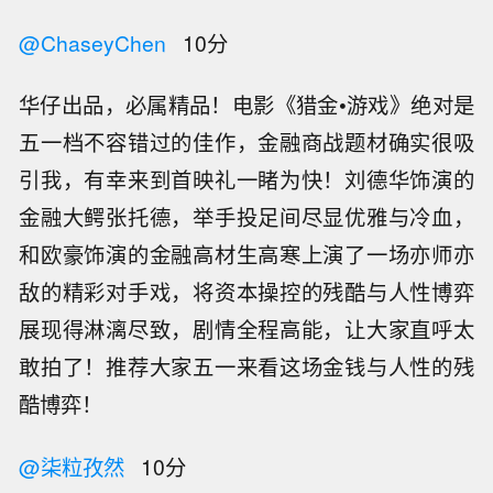
@ChaseyChen
10分
华仔出品，必属精品！电影《猎金•游戏》绝对是
五一档不容错过的佳作，金融商战题材确实很吸
引我，有幸来到首映礼一睹为快！刘德华饰演的
金融大鳄张托德，举手投足间尽显优雅与冷血，
和欧豪饰演的金融高材生高寒上演了一场亦师亦
敌的精彩对手戏，将资本操控的残酷与人性博弈
展现得淋漓尽致，剧情全程高能，让大家直呼太
敢拍了！推荐大家五一来看这场金钱与人性的残
酷博弈！
@柒粒孜然
10分