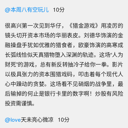
@本周八有空玩儿
10分
很高兴第一次见到华仔，《猎金游戏》用凌厉的
镜头切开资本市场的华丽表皮。刘德华饰演的金
融操盘手犹如优雅的猎食者，欧豪饰演的高寒成
长弧线恰似天真猎物堕入深渊的轨迹。这场“人为
财死”的游戏，总有新反转抽冷子给你一拳。影片
以极具张力的资本围猎戏码，叩击着每个现代人
心中躁动的贪婪。这场看不见硝烟的战争里，最
后输掉的何止是银行卡里的数字啊！炒股有风险
投资需谨慎。
@love
天未亮心微凉 10分