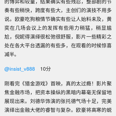
的博弈和较量，结果确实有些残忍，整部剧的节
奏有些稍快，跨度有些大，主创们的演技不用多
说。欧豪吃狗粮情节确实有些让人始料未及，黄
奕在几场会议上的发挥有些用力稍猛，稍显尴
尬，倪妮得演绎很松弛很舒服，影片一些精彩之
处在各大平台透漏的有些多，在观看的时候惊喜
减半。
@insist_v888
10分
刚看完《猎金游戏》首映，真的太过瘾！影片聚
焦金融市场，把资本操纵的黑暗内幕毫无保留地
展现出来。刘德华饰演的张托德气场十足，完美
演绎出金融大佬的睿智与复杂。欧豪将高寒的蜕