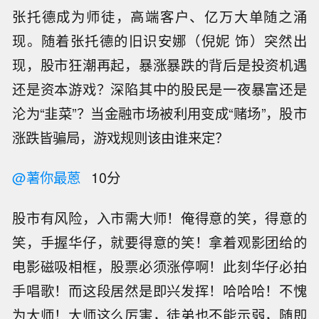
张托德成为师徒，高端客户、亿万大单随之涌
现。随着张托德的旧识安娜（倪妮 饰）突然出
现，股市狂潮再起，暴涨暴跌的背后是投资机遇
还是资本游戏？深陷其中的股民是一夜暴富还是
沦为“韭菜”？当金融市场被利用变成“赌场”，股市
涨跌皆骗局，游戏规则该由谁来定？
@薯你最蒽
10分
股市有风险，入市需大师！俺得意的笑，得意的
笑，手握华仔，就要得意的笑！拿着观影团给的
电影磁吸相框，股票必须涨停啊！此刻华仔必拍
手唱歌！而这段居然是即兴发挥！哈哈哈！不愧
为大师！大师这么厉害，徒弟也不能示弱，随即