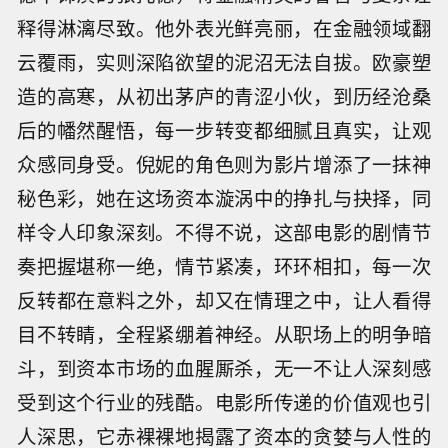
释得淋漓尽致。他外表光鲜亮丽，在金融领域翻
云覆雨，实则深陷欲望的泥沼无法自拔。欧豪塑
造的高寒，从初出茅庐的青涩小伙，到历经沧桑
后的幡然醒悟，每一步转变都细腻且真实，让观
众感同身受。倪妮的角色则为影片增添了一抹神
秘色彩，她在这场资本漩涡中的挣扎与抉择，同
样令人印象深刻。不得不说，这部电影的剧情节
奏把握堪称一绝，情节紧凑，环环相扣，每一次
反转都在意料之外，却又在情理之中，让人看得
目不转睛，全程紧绷着神经。从职场上的明争暗
斗，到资本市场的血腥厮杀，无一不让人深刻感
受到这个行业的残酷。电影所传递的价值观也引
人深思，它赤裸裸地揭露了资本的贪婪与人性的