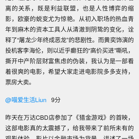
离的关系，既是利益联盟，也是人性博弈的缩
影，欧豪的蜕变尤为惊艳。从初入职场的热血青
年到麻木的资本工具人从清澈到阴鸷的变化，诠
释了“屠龙少年终成恶龙”的悲剧性。而黄奕饰演的
投机客李海伦，则以近乎癫狂的“高价买进”嘶吼，
撕开中产阶层财富焦虑的伪装，我认为是一部看
着很爽的电影，希望大家走进电影院多多支持，
票房大卖。
@喵爱生活Liun
9分
昨天在万达CBD店参加了《猎金游戏》的首映，
这部电影真的太震撼了，给我带来了前所未有的
观影体验。影片以金融市场为背景，讲述了一场