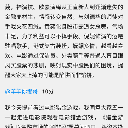
蔑，神演技。欧豪演绎从正直新人到逐渐迷失的
金融高材生，情感转变自然，与刘德华的师徒对
手戏火花四溅。黄奕化身股市霸道女总裁，气场
十足，为了利益可以不择手段。倪妮饰演的酒吧
驻唱歌手，港式复古装扮，妩媚多情，越看越喜
欢。电影通过保洁员、外卖骑手等普通人盲目跟
风买股票的悲剧，映射现实中股民们的困境，提
醒大家天上掉的可能是陷阱而非馅饼。
@羊羊你懒哥
10分
我今天提前看过电影猎金游戏，我同意大家五一
一起走进电影院观看电影猎金游戏，《猎金游
戏》以金融市场的“割韭菜”黑幕为切口，将资本操