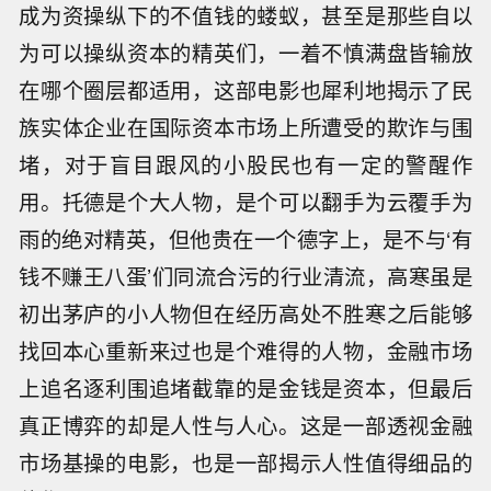
成为资操纵下的不值钱的蝼蚁，甚至是那些自以
为可以操纵资本的精英们，一着不慎满盘皆输放
在哪个圈层都适用，这部电影也犀利地揭示了民
族实体企业在国际资本市场上所遭受的欺诈与围
堵，对于盲目跟风的小股民也有一定的警醒作
用。托德是个大人物，是个可以翻手为云覆手为
雨的绝对精英，但他贵在一个德字上，是不与‘有
钱不赚王八蛋’们同流合污的行业清流，高寒虽是
初出茅庐的小人物但在经历高处不胜寒之后能够
找回本心重新来过也是个难得的人物，金融市场
上追名逐利围追堵截靠的是金钱是资本，但最后
真正博弈的却是人性与人心。这是一部透视金融
市场基操的电影，也是一部揭示人性值得细品的