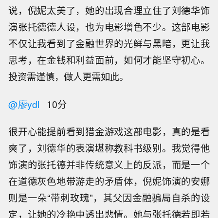
说，倪妮太美了，她的出现合理立住了刘德华饰
演张托德德人设，也为电影增色不少。这部电影
不仅让我看到了金融世界的光鲜与黑暗，更让我
思考，在金钱和利益面前，如何才能坚守初心。
投资需谨慎，做人更需如此。
@廖ydl
10分
很开心能提前看到猎金游戏这部电影，真的是看
爽了，刘德华的表演堪称教科书级别。我觉得他
饰演的张托德并非传统意义上的反派，而是一个
在道德灰色地带游走的矛盾体，倪妮饰演的安娜
则是一朵“带刺玫瑰”，其父因金融骗局自杀的设
定，让她的冷艳中透出悲情。她与张托德若即若