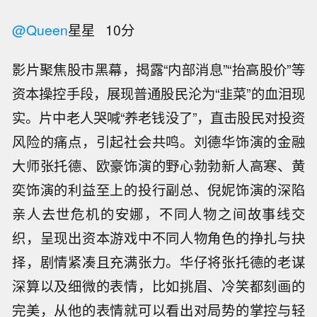
@Queen
星星 10分
影片聚焦股市黑幕，揭露“内部消息”“抬高股价”等
资本操控手段，展现普通股民沦为“韭菜”的血泪现
实。片中老人哭喊“养老钱没了”，直击股民对投资
风险的痛点，引起社会共鸣。刘德华饰演的金融
大师张托德、欧豪饰演的野心勃勃新人高寒、黄
奕饰演的利益至上的投行副总、倪妮饰演的深陷
亲人去世危机的安娜，不同人物之间故事线交
织，呈现出资本游戏中不同人物角色的挣扎与抉
择，剧情紧凑且充满张力。华仔将张托德的老谋
深算以及细微的表情，比如挑眉、冷笑都刻画的
完美，从他的表情就可以看出对局势的掌控与轻