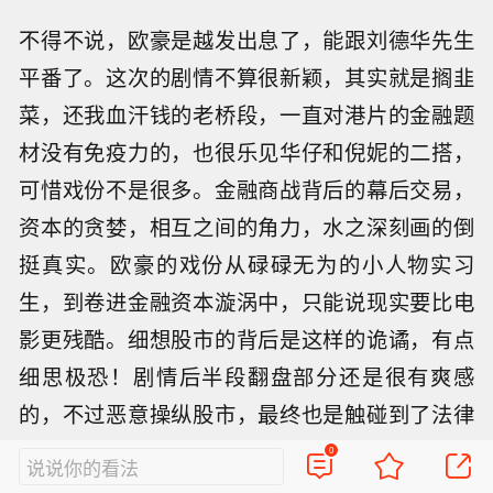
不得不说，欧豪是越发出息了，能跟刘德华先生
平番了。这次的剧情不算很新颖，其实就是搁韭
菜，还我血汗钱的老桥段，一直对港片的金融题
材没有免疫力的，也很乐见华仔和倪妮的二搭，
可惜戏份不是很多。金融商战背后的幕后交易，
资本的贪婪，相互之间的角力，水之深刻画的倒
挺真实。欧豪的戏份从碌碌无为的小人物实习
生，到卷进金融资本漩涡中，只能说现实要比电
影更残酷。细想股市的背后是这样的诡谲，有点
细思极恐！剧情后半段翻盘部分还是很有爽感
的，不过恶意操纵股市，最终也是触碰到了法律
红线。“一个人可以毁灭，但不能被打败”。做人做
0
说说你的看法
事皆是如此。