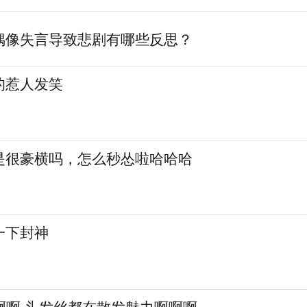
偶像失言导致悲剧有哪些反思？
的惹人发笑
是很豪横吗，怎么秒怂啦哈哈哈
一下封神
啊啊啊啊 头发丝都在散发魅力啊啊啊