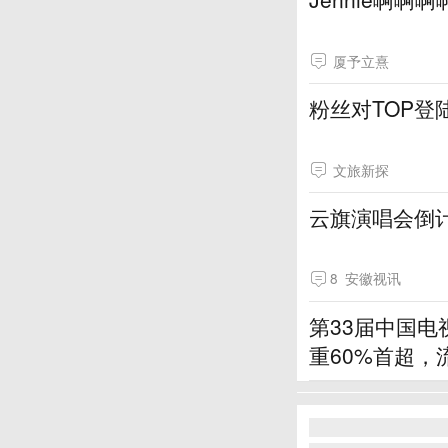
厦予立熹
粉丝对TOP
文旅新探
云旗演唱会倒
8
安徽视讯
第33届中国电
重60%首超，