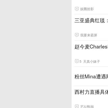
娱圈拾影
三亚盛典红毯
我要来霸屏
赵今麦Charl
5
天真小妹子
粉丝Mina遭
西村力直播具
艺坛甄阅