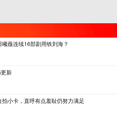
田曦薇连续16部剧用铁刘海？
IG更新
台拍小卡，直呼有点羞耻仍努力满足