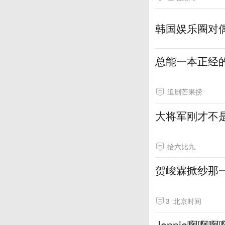
韩国娱乐圈对
总能一本正经
追剧芒果捞
大将军刚才不
拾六比九
贺峻霖掀纱那
3
北京时间
Jennie啊