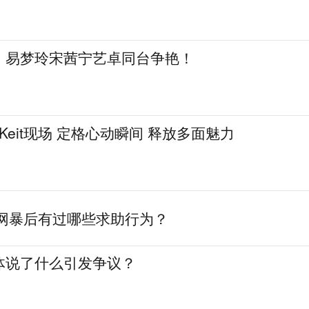
：易梦玲宋茜宁艺卓同台争艳！
esKeit现场 定格心动瞬间 释放多面魅力
遇网暴后有过哪些求助行为？
体说了什么引发争议？