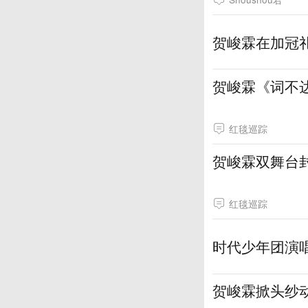
贺峻霖在加冠
贺峻霖《词不
红毯巡踪
贺峻霖双舞台
红毯巡踪
时代少年团演
贺峻霖掀头纱