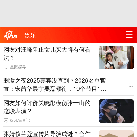
娱乐
网友对汪峰阻止女儿买大牌有何看
法？
星踪探寻
刺激之夜2025嘉宾没查到？2026名单官
宣：宋茜华晨宇吴磊领衔，10个节目10
0余款皮肤返场全解析
网友如何评价关晓彤模仿张一山的
这段表演？
娱乐舞台记
张婧仪兰蔻宣传片导演成谜？合作