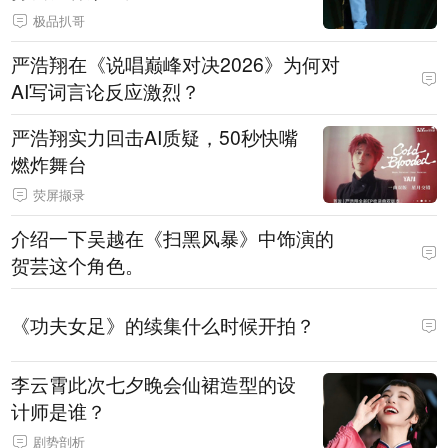
极品扒哥
严浩翔在《说唱巅峰对决2026》为何对
AI写词言论反应激烈？
严浩翔实力回击AI质疑，50秒快嘴
燃炸舞台
荧屏撷录
介绍一下吴越在《扫黑风暴》中饰演的
贺芸这个角色。
《功夫女足》的续集什么时候开拍？
李云霄此次七夕晚会仙裙造型的设
计师是谁？
剧势剖析