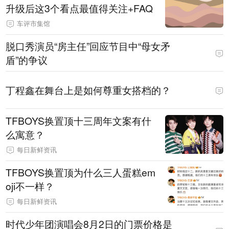
升级后这3个看点最值得关注+FAQ
车评市集馆
脱口秀演员“房主任”回应节目中“母女矛
盾”的争议
丁程鑫在舞台上是如何尊重女搭档的？
TFBOYS换置顶十三周年文案有什
么寓意？
每日新鲜资讯
TFBOYS换置顶为什么三人蛋糕em
oji不一样？
每日新鲜资讯
时代少年团演唱会8月2日的门票价格是