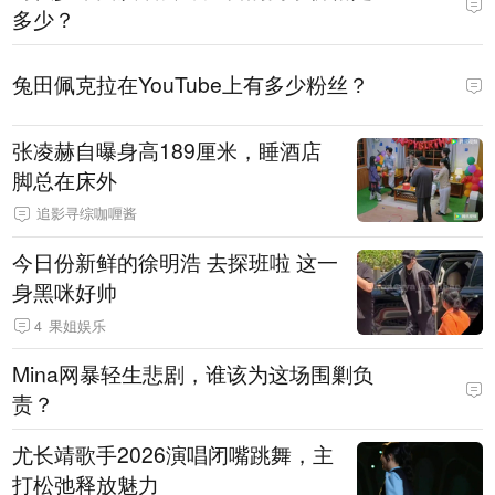
多少？
兔田佩克拉在YouTube上有多少粉丝？
张凌赫自曝身高189厘米，睡酒店
脚总在床外
追影寻综咖喱酱
今日份新鲜的徐明浩 去探班啦 这一
身黑咪好帅
4
果姐娱乐
Mina网暴轻生悲剧，谁该为这场围剿负
责？
尤长靖歌手2026演唱闭嘴跳舞，主
打松弛释放魅力