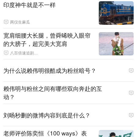
印度神牛就是不一样
两仪生麻瓜
宽肩细腰大长腿，曾舜晞映入眼帘
的大膀子，超完美大宽肩
八百倍速追剧达人
为什么说赖伟明很酷成为粉丝暗号？
赖伟明与粉丝之间有哪些双向奔赴的互
动？
刘旸秒删的微博内容到底是什么？
老师评价陈奕恒《100 ways》表