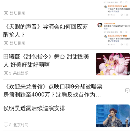
娱坛见闻
《天赐的声音》导演会如何回应苏
醒抢人？
娱坛见闻
田曦薇《甜包指令》舞台 甜甜圈美
人 好美好甜好萌啊
3
果姐娱乐
《欢迎来龙餐馆》点映口碑9分却被曝票
房预测跌至4000万？沈腾反战首作为何
叫好不叫座？
侯明昊透露后续巡演安排
2
北京时间