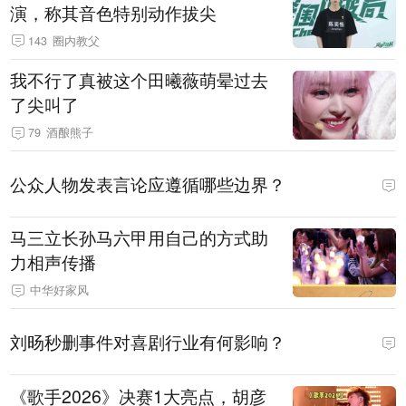
演，称其音色特别动作拔尖
143
圈内教父
我不行了真被这个田曦薇萌晕过去
了尖叫了
79
酒酿熊子
公众人物发表言论应遵循哪些边界？
马三立长孙马六甲用自己的方式助
力相声传播
中华好家风
刘旸秒删事件对喜剧行业有何影响？
《歌手2026》决赛1大亮点，胡彦