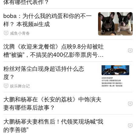
体有哪些代表作？
boba：为什么我的鸡蛋和你的不一
样？ 本视频ai生成
咸鱼小青春
沈腾《欢迎来龙餐馆》点映9.8分却被吐
槽“被骗”，不搞笑的400亿影帝票房号召
力还灵吗？
粉丝对落尘白现身超话持什么态
度？
娱乐舞台记
大鹏和杨幂在《长安的荔枝》中饰演夫
妻有哪些幕后故事？
大鹏杨幂夫妻档售后！代领奖现场喊“我
的李善德”