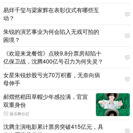
易烊千玺与梁家辉在表彰仪式有哪些互
动？
朱锐的演艺事业为何会陷入无戏可拍的
困境？
《欢迎来龙餐馆》点映9.8分票房却陷十
亿保卫战，沈腾400亿号召力为何失灵？
女星朱锐炒股亏光70万积蓄，无奈向病
母伸手
郝熠然稻田草帽少年感拉满，官宣
双重身份
娱乐舞台记
沈腾主演电影累计票房突破415亿元，具