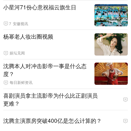
小星河71份心意祝福云旗生日
7
安徽视讯
杨幂老人妆出圈视频
娱坛见闻
沈腾本人对冲击影帝一事是什么态
度？
每日新鲜资讯
喜剧演员拿主流影帝为什么比正剧演员
更难？
沈腾主演票房突破400亿是怎么计算的？